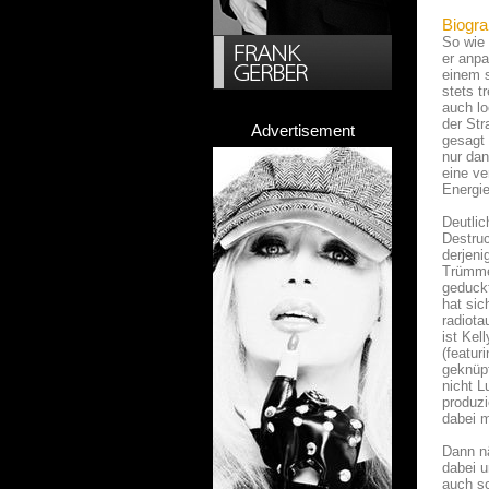
Biogra
So wie 
er anpa
einem s
stets t
auch lo
der Str
Advertisement
gesagt
nur dan
eine ve
Energie
Deutlic
Destruc
derjeni
Trümmer
geduckt
hat sic
radiota
ist Kel
(featur
geknüpf
nicht L
produzi
dabei m
Dann nä
dabei u
auch s