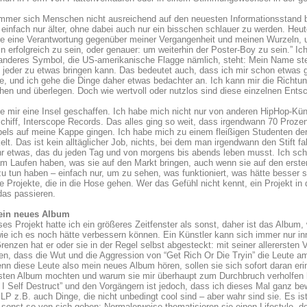
mer sich Menschen nicht ausreichend auf den neuesten Informationsstand brin
einfach nur älter, ohne dabei auch nur ein bisschen schlauer zu werden. Heut
e eine Verantwortung gegenüber meiner Vergangenheit und meinen Wurzeln, u
in erfolgreich zu sein, oder genauer: um weiterhin der Poster-Boy zu sein.” Ich
 anderes Symbol, die US-amerikanische Flagge nämlich, steht: Mein Name ste
h jeder zu etwas bringen kann. Das bedeutet auch, dass ich mir schon etwas 
, und ich gehe die Dinge daher etwas bedachter an. Ich kann mir die Richtun
en und überlegen. Doch wie wertvoll oder nutzlos sind diese einzelnen Entsc
e mir eine Insel geschaffen. Ich habe mich nicht nur von anderen HipHop-Kü
chiff, Interscope Records. Das alles ging so weit, dass irgendwann 70 Proze
els auf meine Kappe gingen. Ich habe mich zu einem fleißigen Studenten der
elt. Das ist kein alltäglicher Job, nichts, bei dem man irgendwann den Stift f
r etwas, das du jeden Tag und von morgens bis abends leben musst. Ich sch
m Laufen haben, was sie auf den Markt bringen, auch wenn sie auf den ersten 
zu tun haben – einfach nur, um zu sehen, was funktioniert, was hätte besser 
e Projekte, die in die Hose gehen. Wer das Gefühl nicht kennt, ein Projekt i
das passieren.
ein neues Album
ses Projekt hatte ich ein größeres Zeitfenster als sonst, daher ist das Album, 
wie ich es noch hätte verbessern können. Ein Künstler kann sich immer nur 
renzen hat er oder sie in der Regel selbst abgesteckt: mit seiner allerersten V
n, dass die Wut und die Aggression von “Get Rich Or Die Tryin” die Leute am
nn diese Leute also mein neues Album hören, sollen sie sich sofort daran e
sten Album mochten und warum sie mir überhaupt zum Durchbruch verholfen 
 I Self Destruct” und den Vorgängern ist jedoch, dass ich dieses Mal ganz b
 LP z.B. auch Dinge, die nicht unbedingt cool sind – aber wahr sind sie. Es 
sonst so von sich geben: Normalerweise thematisieren sie einen Lifestyle, d