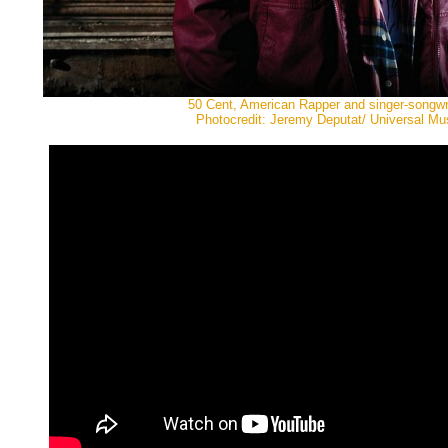
50 Cent, American Rapper and singer-songwri
Photocredit: Jeremy Deputat/ Universal Mu