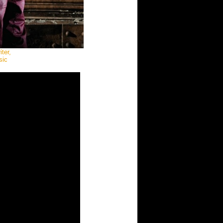
ter,
sic