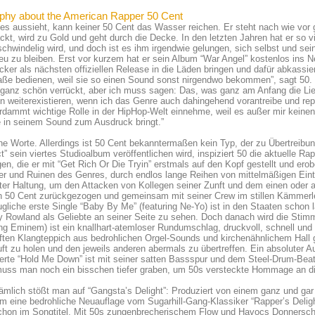
phy about the American Rapper 50 Cent
es aussieht, kann keiner 50 Cent das Wasser reichen. Er steht nach wie vor
ckt, wird zu Gold und geht durch die Decke. In den letzten Jahren hat er so
chwindelig wird, und doch ist es ihm irgendwie gelungen, sich selbst und s
reu zu bleiben. Erst vor kurzem hat er sein Album “War Angel” kostenlos ins Ne
cker als nächsten offiziellen Release in die Läden bringen und dafür abkassie
aße bedienen, weil sie so einen Sound sonst nirgendwo bekommen”, sagt 50. 
 ganz schön verrückt, aber ich muss sagen: Das, was ganz am Anfang die Li
n weiterexistieren, wenn ich das Genre auch dahingehend vorantreibe und re
rdammt wichtige Rolle in der HipHop-Welt einnehme, weil es außer mir keinen 
 in seinem Sound zum Ausdruck bringt.”
he Worte. Allerdings ist 50 Cent bekanntermaßen kein Typ, der zu Übertreibung
t” sein viertes Studioalbum veröffentlichen wird, inspiziert 50 die aktuelle Ra
gen, die er mit “Get Rich Or Die Tryin” erstmals auf den Kopf gestellt und ero
 und Ruinen des Genres, durch endlos lange Reihen von mittelmäßigen Eint
er Haltung, um den Attacken von Kollegen seiner Zunft und dem einen oder 
h 50 Cent zurückgezogen und gemeinsam mit seiner Crew im stillen Kämmerlei
ugliche erste Single “Baby By Me” (featuring Ne-Yo) ist in den Staaten schon 
ly Rowland als Geliebte an seiner Seite zu sehen. Doch danach wird die Stim
ing Eminem) ist ein knallhart-atemloser Rundumschlag, druckvoll, schnell u
ten Klangteppich aus bedrohlichen Orgel-Sounds und kirchenähnlichem Hall 
uft zu holen und den jeweils anderen abermals zu übertreffen. Ein absolute
erte “Hold Me Down” ist mit seiner satten Bassspur und dem Steel-Drum-Beat d
uss man noch ein bisschen tiefer graben, um 50s versteckte Hommage an die
mlich stößt man auf “Gangsta’s Delight”: Produziert von einem ganz und gar
m eine bedrohliche Neuauflage vom Sugarhill-Gang-Klassiker “Rapper’s Delig
chon im Songtitel. Mit 50s zungenbrecherischem Flow und Havocs Donnerschl