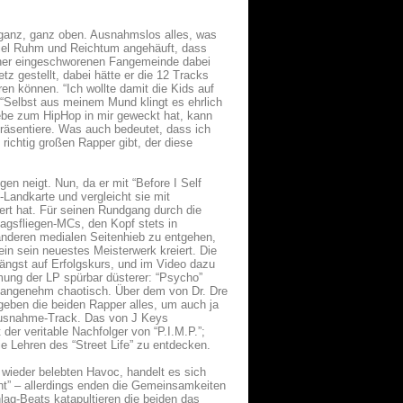
 ganz, ganz oben. Ausnahmslos alles, was
 viel Ruhm und Reichtum angehäuft, dass
einer eingeschworenen Fangemeinde dabei
tz gestellt, dabei hätte er die 12 Tracks
ren können. “Ich wollte damit die Kids auf
“Selbst aus meinem Mund klingt es ehrlich
ebe zum HipHop in mir geweckt hat, kann
präsentiere. Was auch bedeutet, dass ich
richtig großen Rapper gibt, der diese
en neigt. Nun, da er mit “Before I Self
p-Landkarte und vergleicht sie mit
bert hat. Für seinen Rundgang durch die
agsfliegen-MCs, den Kopf stets in
anderen medialen Seitenhieb zu entgehen,
n sein neuestes Meisterwerk kreiert. Die
längst auf Erfolgskurs, und im Video dazu
mung der LP spürbar düsterer: “Psycho”
nd angenehm chaotisch. Über dem von Dr. Dre
geben die beiden Rapper alles, um auch ja
r Ausnahme-Track. Das von J Keys
er veritable Nachfolger von “P.I.M.P.”;
 Lehren des “Street Life” zu entdecken.
 wieder belebten Havoc, handelt es sich
ht” – allerdings enden die Gemeinsamkeiten
ag-Beats katapultieren die beiden das