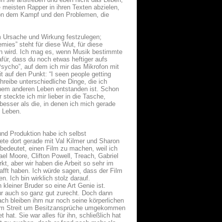
e meisten Rapper in ihren Texten abzielen,
 von dem Kampf und den Problemen, die
um Ursache und Wirkung festzulegen;
ies” steht für diese Wut, für diese
un wird. Ich mag es, wenn Musik bestimmte
für, dass du noch etwas heftiger aufs
“Psycho”, auf dem ich mir das Mikrofon mit
 auf den Punkt: “I seen people getting
hreibe unterschiedliche Dinge, die ich
nem anderen Leben entstanden ist. Schon
steckte ich mir lieber in die Tasche,
besser als die, in denen ich mich gerade
 Leben.
nd Produktion habe ich selbst
ete dort gerade mit Val Kilmer und Sharon
 bedeutet, einen Film zu machen, weil ich
l Moore, Clifton Powell, Treach, Gabriel
t, aber wir haben die Arbeit so sehr im
afft haben. Ich würde sagen, dass der Film
. Ich bin wirklich stolz darauf.
 kleiner Bruder so eine Art Genie ist.
tur auch so ganz gut zurecht. Doch dann
nach bleiben ihm nur noch seine körperlichen
inem Streit um Besitzansprüche umgekommen
 hat. Sie war alles für ihn, schließlich hat