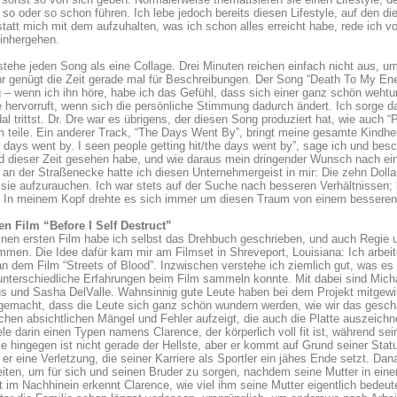
 so oder so schon führen. Ich lebe jedoch bereits diesen Lifestyle, auf den di
tatt mich mit dem aufzuhalten, was ich schon alles erreicht habe, rede ich
inhergehen.
stehe jeden Song als eine Collage. Drei Minuten reichen einfach nicht aus, 
r genügt die Zeit gerade mal für Beschreibungen. Der Song “Death To My Enem
 – wenn ich ihn höre, habe ich das Gefühl, dass sich einer ganz schön weht
 hervorruft, wenn sich die persönliche Stimmung dadurch ändert. Ich sorge da
l trittst. Dr. Dre war es übrigens, der diesen Song produziert hat, wie auch 
teile. Ein anderer Track, “The Days Went By”, bringt meine gesamte Kindheit
e days went by. I seen people getting hit/the days went by”, sage ich und besc
d dieser Zeit gesehen habe, und wie daraus mein dringender Wunsch nach ei
an der Straßenecke hatte ich diesen Unternehmergeist in mir: Die zehn Dollar 
 sie aufzurauchen. Ich war stets auf der Suche nach besseren Verhältnissen; 
. In meinem Kopf drehte es sich immer um diesen Traum von einem besseren
en Film “Before I Self Destruct”
nen ersten Film habe ich selbst das Drehbuch geschrieben, und auch Regie u
men. Die Idee dafür kam mir am Filmset in Shreveport, Louisiana: Ich arbeit
n dem Film “Streets of Blood”. Inzwischen verstehe ich ziemlich gut, was es
nterschiedliche Erfahrungen beim Film sammeln konnte. Mit dabei sind Michae
 und Sasha DelValle. Wahnsinnig gute Leute haben bei dem Projekt mitgewirk
 gemacht, dass die Leute sich ganz schön wundern werden, wie wir das gesch
ichen absichtlichen Mängel und Fehler aufzeigt, die auch die Platte auszeichnen
ele darin einen Typen namens Clarence, der körperlich voll fit ist, während sein
e hingegen ist nicht gerade der Hellste, aber er kommt auf Grund seiner Sta
t er eine Verletzung, die seiner Karriere als Sportler ein jähes Ende setzt. Da
eiten, um für sich und seinen Bruder zu sorgen, nachdem seine Mutter in e
st im Nachhinein erkennt Clarence, wie viel ihm seine Mutter eigentlich bedeutet