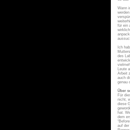
Wann im
werden 
verspür
weiterh
für ein
wirklic
anpacke
aussuch
Ich hab
Mutters
des Lab
entwick
vielmeh
Leute a
Arbeit 
auch di
genau 
Über s
Für die
nicht, 
diese G
geworde
hat. We
dem er
“Before
auf der
Rapper 