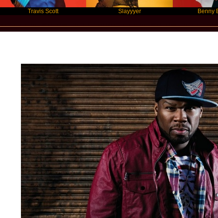
Travis Scott
Slayyyer
Benny Blanco
New Star Statements / 50Cent