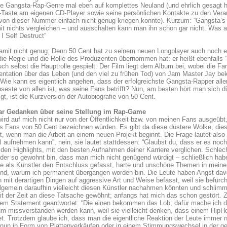
 Gangsta-Rap-Genre mal eben auf komplettes Neuland (und ehrlich gesagt hät
Taste am eigenen CD-Player sowie seine persönlichen Kontakte zu den Veran
 von dieser Nummer einfach nicht genug kriegen konnte). Kurzum: “Gangsta’s D
t nichts vergleichen – und ausschalten kann man ihn schon gar nicht. Was au
 I Self Destruct”
amit nicht genug: Denn 50 Cent hat zu seinem neuen Longplayer auch noch e
die Regie und die Rolle des Produzenten übernommen hat: er heißt ebenfalls “B
uch selbst die Hauptrolle gespielt. Der Film liegt dem Album bei, wobei die
ntation über das Leben (und den viel zu frühen Tod) von Jam Master Jay b
Wie kann es eigentlich angehen, dass der erfolgreichste Gangsta-Rapper alle
oseste von allen ist, was seine Fans betrifft? Nun, am besten hört man sich 
gt, ist die Kurzversion der Autobiografie von 50 Cent.
ar Gedanken über seine Stellung im Rap-Game
ird auf mich nicht nur von der Öffentlichkeit bzw. von meinen Fans ausgeübt
ls Fans von 50 Cent bezeichnen würden. Es gibt da diese düstere Wolke, die
t, wenn man die Arbeit an einem neuen Projekt beginnt. Die Frage lautet also 
l aufnehmen kann”, nein, sie lautet stattdessen: “Glaubst du, dass er es noch
 den Highlights, mit den besten Aufnahmen deiner Karriere verglichen. Schlech
der so gewohnt bin, dass man mich nicht genügend würdigt – schließlich hab
e als Künstler den Entschluss gefasst, harte und unschöne Themen in meine
nd, warum ich permanent übergangen worden bin. Die Leute haben Angst davo
h mit derartigen Dingen auf aggressive Art und Weise befasst, weil sie befürc
lgemein daraufhin vielleicht diesen Künstler nachahmen könnten und schlimms
t der Zeit an diese Tatsache gewöhnt; anfangs hat mich das schon gestört. 
dem Statement geantwortet: “Die einen bekommen das Lob; dafür mache ich 
m missverstanden werden kann, weil sie vielleicht denken, dass einem HipHop
t. Trotzdem glaube ich, dass man die eigentliche Reaktion der Leute immer 
 nun in Form von Plattenverkäufen oder in einem Stimmungswechsel in der g