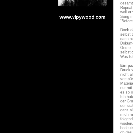
gesamte
Repeat-
weil er
Song mi
“Before
Doch d
selbst 
darin a
Dokume
Geste. 
selbstl
Was fol
Ein pa
Druck w
nicht a
verspür
Materia
nur mit
es so o
Ich hab
der Gru
der sic
ganz al
mich mi
folgen
wiederu
bedeute
ob das