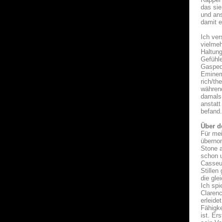
das sie
und ans
damit e
Ich ver
vielmeh
Haltung
Gefühle
Gaspeda
Eminem 
rich/th
währen
damals 
anstatt
befand
Über d
Für mei
übernom
Stone a
schon u
Casseus
Stillen
die gle
Ich spi
Clarenc
erleide
Fähigk
ist. Er