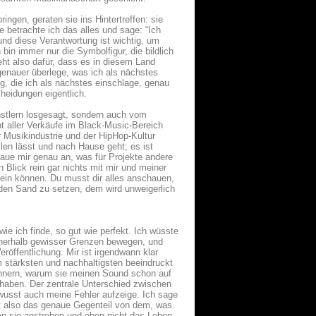
gen, geraten sie ins Hintertreffen: sie
e betrachte ich das alles und sage: “Ich
nd diese Verantwortung ist wichtig, um
 bin immer nur die Symbolfigur, die bildlich
ht also dafür, dass es in diesem Land
genauer überlege, was ich als nächstes
g, die ich als nächstes einschlage, genau
heidungen eigentlich.
nstlern losgesagt, sondern auch vom
nt aller Verkäufe im Black-Music-Bereich
 Musikindustrie und der HipHop-Kultur
allen lässt und nach Hause geht; es ist
aue mir genau an, was für Projekte andere
Blick rein gar nichts mit mir und meiner
sein können. Du musst dir alles anschauen,
n den Sand zu setzen, dem wird unweigerlich
wie ich finde, so gut wie perfekt. Ich wüsste
innerhalb gewisser Grenzen bewegen, und
eröffentlichung. Mir ist irgendwann klar
 stärksten und nachhaltigsten beeindruckt
rinnern, warum sie meinen Sound schon auf
haben. Der zentrale Unterschied zwischen
ewusst auch meine Fehler aufzeige. Ich sage
ist also das genaue Gegenteil von dem, was
en sie anstreben und eben nicht das Leben,