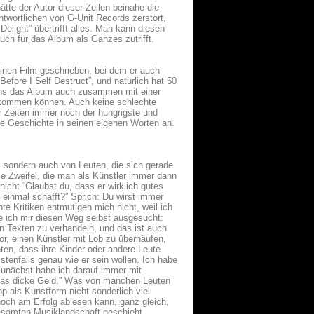
te der Autor dieser Zeilen beinahe die
twortlichen von G-Unit Records zerstört,
elight” übertrifft alles. Man kann diesen
ch für das Album als Ganzes zutrifft.
inen Film geschrieben, bei dem er auch
efore I Self Destruct”, und natürlich hat 50
 Fans das Album auch zusammen mit einer
ekommen können. Auch keine schlechte
r Zeiten immer noch der hungrigste und
die Geschichte in seinen eigenen Worten an.
, sondern auch von Leuten, die sich gerade
se Zweifel, die man als Künstler immer dann
nicht “Glaubst du, dass er wirklich gutes
 einmal schafft?” Sprich: Du wirst immer
te Kritiken entmutigen mich nicht, weil ich
e ich mir diesen Weg selbst ausgesucht:
n Texten zu verhandeln, und das ist auch
r, einen Künstler mit Lob zu überhäufen,
hten, dass ihre Kinder oder andere Leute
tenfalls genau wie er sein wollen. Ich habe
Zunächst habe ich darauf immer mit
das dicke Geld.” Was von manchen Leuten
 als Kunstform nicht sonderlich viel
noch am Erfolg ablesen kann, ganz gleich,
esamten Musiklandschaft geschieht.