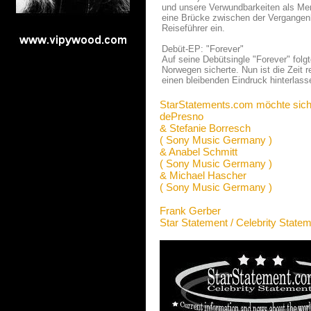
und unsere Verwundbarkeiten als Me
eine Brücke zwischen der Vergangenh
Reiseführer ein.
Debüt-EP: "Forever"
Auf seine Debütsingle "Forever" folg
Norwegen sicherte. Nun ist die Zeit re
einen bleibenden Eindruck hinterlass
StarStatements.com möchte sich
dePresno
& Stefanie Borresch
( Sony Music Germany )
& Anabel Schmitt
( Sony Music Germany )
& Michael Hascher
( Sony Music Germany )
Frank Gerber
Star Statement / Celebrity State