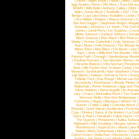
Chevin
|
Ntjam Rosie
|
Flavia Coelho
|
San
Iggy Azalea
|
Nena
|
Olly Murs
|
Toya DeLaz
MSMR
|
Wild Belle
|
Anthony Callea
|
Zibbz
Aplin
|
Jonas Myrin
|
Youthkills
|
ZAZ
|
The 
Berger
|
Last Like Deep
|
Kodaline
|
Lorde
|
|
Ace Wilder
|
Eklipse
|
Sharon Doorson
|
C
Star And Dagger
|
Stephanie Neigel
|
Megal
Krewella
|
Johnossi
|
Le Youth
|
The Civil 
James
|
Jarell Perry
|
Ivy Quainoo
|
Crysta
Jillette Johnson
|
Garland Jeffreys
|
Gerald
Black Onassis
|
Wes Mack
|
Ben Pearce
Veeby
|
Yvonne Catterfeld
|
Cody Simpson
|
Year
|
Muse
|
Fefe Dobson
|
The Bloody N
Mikky Ekko
|
Aloe Blacc
|
Flo Bauer
|
Like
Says
|
Jenix
|
Wille And The Bandits
|
MO
Paloma Faith
|
Oonagh
|
Vandenbergs Moon
|
Rooftop Runners
|
Two Wooden Stones
|
A
|
Ricardo Bielecki
|
Otto Normal
|
Pentatoni
Saris
|
Alle Farben feat. Graham Candy
|
Do
Marashi
|
Synthkartell
|
Ham Sandwich
|
Fio
Lilja Bloom
|
Indiana
|
Sofi de la Torre
|
Georg
Felidae Trick
|
Eau Rouge
|
Michel van Dy
Secondcity
|
Eisenhauer
|
Woody Pitney
|
A
Malinchak
|
Porter Robinson
|
Iggy and Th
Oliver Heldens
|
Steve Angello
|
As Animal
Lary
|
Grace
|
Adrenaline Rush
|
Tom Gaeb
Nervous Nellie
|
Dee Dee Bridgewater
|
Commons
|
Vegas
|
Maraaya
|
Wretch 32
Avener
|
Colbie Caillat
|
Conchita Wurst
|
Rhonda
|
Josef Salvat
|
Acollective
|
From Ki
Cops
|
Nneka
|
Swiss & Die Andern
|
La Conf
Years & Years
|
Hardwell
|
Calvin Harris
|
Ch
The Queens
|
Pentatones
|
Kafka Tamura
Nightwish
|
Ellie Goulding
|
Morgan James
Wunderkynd
|
SuperScum
|
Martin Luke 
Nottet
|
Mans Zelmerloew
|
Alesso
|
Sarah
Cheryl Green
|
Delta Rae
|
Disclosure
|
Lion
Supino
|
Joe Stone
|
Lizz Wright
|
Niila
|
Br