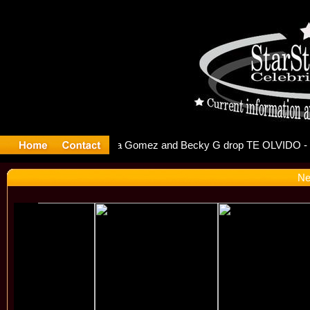
r Debuts S
Ne