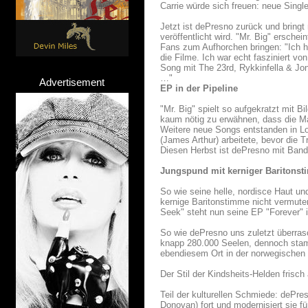
Carrie würde sich freuen: neue Single
Jetzt ist dePresno zurück und bringt
veröffentlicht wird. "Mr. Big" ersche
Fans zum Aufhorchen bringen: "Ich ha
die Filme. Ich war echt fasziniert vo
Song mit The 23rd, Rykkinfella & J
…"
Advertisement
EP in der Pipeline
"Mr. Big" spielt so aufgekratzt mit B
kaum nötig zu erwähnen, dass die M
Weitere neue Songs entstanden in L
(James Arthur) arbeitete, bevor die 
Diesen Herbst ist dePresno mit Band
Jungspund mit kerniger Baritons
So wie seine helle, nordisce Haut un
kernige Baritonstimme nicht vermute
Seek" steht nun seine EP "Forever" 
So wie dePresno uns zuletzt überrasc
knapp 280.000 Seelen, dennoch st
ebendiesem Ort in der norwegischen 
Der Stil der Kindsheits-Helden frisch 
Teil der kulturellen Schmiede: dePre
Donovan) fort und modernisiert sie fü