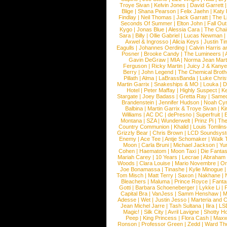
Troye Sivan
|
Kelvin Jones
|
David Garrett
Blige
|
Shana Pearson
|
Felix Jaehn
|
Katy 
Findlay
|
Neil Thomas
|
Jack Garratt
|
The L
Seconds Of Summer
|
Elton John
|
Fall Ou
Kygo
|
Jonas Blue
|
Alessia Cara
|
The Cha
Sara
|
Billy
|
Ollie Gabriel
|
Lucas Newman
Axwel & Ingrosso
|
Alicia Keys
|
Justin Ti
Eagulls
|
Johannes Oerding
|
Calvin Harris 
Posner
|
Brooke Candy
|
The Lumineers
|
Gavin DeGraw
|
MIA
|
Norma Jean Mart
Ferguson
|
Ricky Martin
|
Juicy J & Kany
Berry
|
John Legend
|
The Chemical Broth
Pillath
|
Alma
|
LaBrassBanda
|
Luke Chris
Martin Garrix
|
Snakeships & MO
|
Louka
|
D
Hotel
|
Peter Maffay
|
Highly Suspect
|
K
Stargate
|
Joey Badass
|
Gretta Ray
|
Samed
Brandenstein
|
Jennifer Hudson
|
Noah Cy
Balbina
|
Martin Garrix & Troye Sivan
|
Ki
Williams
|
AC DC
|
dePresno
|
Superfruit
|
Montana
|
SZA
|
Wunderwelt
|
Prinz Pi
|
The
Country Communion
|
Khalid
|
Louis Tomlin
Grizzly Bear
|
Chris Brown
|
LCD Soundsys
Enemy
|
Ace Tee
|
Antje Schomaker
|
Walk 
Moon
|
Carla Bruni
|
Michael Jackson
|
Yu
Cohen
|
Haematom
|
Moon Taxi
|
Die Fantas
Mariah Carey
|
10 Years
|
Lecrae
|
Abraham
Woods
|
Clara Louise
|
Mario Novembre
|
Or
Joe Bonamassa
|
Tinashe
|
Kylie Minogue
Tom Misch
|
Matt Terry
|
Saxon
|
Nakhane
|
Bleachers
|
Maluma
|
Prince Royce
|
Fanta
Gotti
|
Barbara Schoeneberger
|
Lykke Li
|
Capital Bra
|
VanJess
|
Samm Henshaw
|
M
Adesse
|
Wet
|
Justin Jesso
|
Marteria and 
Jean Michel Jarre
|
Tash Sultana
|
Ilira
|
LS
Magic!
|
Silk City
|
Avril Lavigne
|
Shotty H
Peep
|
King Princess
|
Flora Cash
|
Maxw
Ronson
|
Professor Green
|
Zedd
|
Ward T