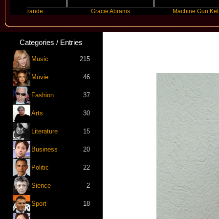
a Grande
Gracie Abrams
Machine Gun Kelly
Categories / Entries
Music
215
Movie
46
Fashion
37
Arts
30
Literature
15
Business
20
Politic
22
Sience
2
Sport
18