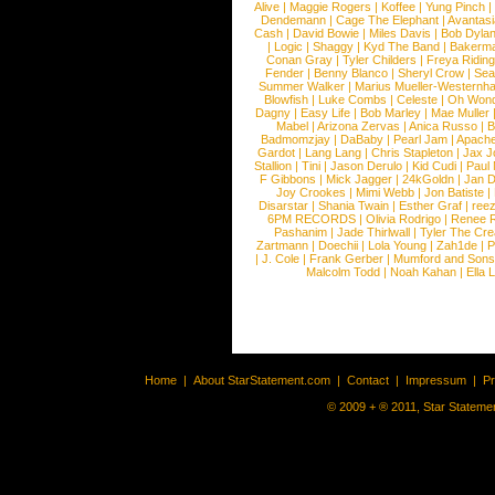
Alive
|
Maggie Rogers
|
Koffee
|
Yung Pinch
Dendemann
|
Cage The Elephant
|
Avantas
Cash
|
David Bowie
|
Miles Davis
|
Bob Dyla
|
Logic
|
Shaggy
|
Kyd The Band
|
Bakerm
Conan Gray
|
Tyler Childers
|
Freya Ridin
Fender
|
Benny Blanco
|
Sheryl Crow
|
Sea
Summer Walker
|
Marius Mueller-Westernh
Blowfish
|
Luke Combs
|
Celeste
|
Oh Won
Dagny
|
Easy Life
|
Bob Marley
|
Mae Muller
Mabel
|
Arizona Zervas
|
Anica Russo
|
B
Badmomzjay
|
DaBaby
|
Pearl Jam
|
Apach
Gardot
|
Lang Lang
|
Chris Stapleton
|
Jax J
Stallion
|
Tini
|
Jason Derulo
|
Kid Cudi
|
Paul
F Gibbons
|
Mick Jagger
|
24kGoldn
|
Jan D
Joy Crookes
|
Mimi Webb
|
Jon Batiste
|
Disarstar
|
Shania Twain
|
Esther Graf
|
ree
6PM RECORDS
|
Olivia Rodrigo
|
Renee 
Pashanim
|
Jade Thirlwall
|
Tyler The Cre
Zartmann
|
Doechii
|
Lola Young
|
Zah1de
|
P
|
J. Cole
|
Frank Gerber
|
Mumford and Sons
Malcolm Todd
|
Noah Kahan
|
Ella 
Home
|
About StarStatement.com
|
Contact
|
Impressum
|
P
© 2009 + ® 2011, Star Statemen