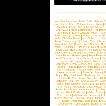
New Star Statement:
Taylor Swift
|
Sabrina C
Rae
|
Central Cee
|
Selena Gomez
|
Raye
|
T
|
Metallica
|
Celine Dion
|
Christina Aguilera
Charli XCX
|
Bruce Springsteen
|
The Beatl
Rosenberg
|
Frauke Ludowig
|
Vitas
|
Frida
Nick Carter
|
Lucenzo
|
Pigeon John
|
Kimbr
Aida
|
Christine Mayer
|
Not Called Jinx
|
Ma
Andre Tannenberger
|
Edward Maya
|
Kersti
Alex Velea
|
Ava Rocks
|
Youn Sunnah
|
Nev
MissLi
|
Shonlock
|
Tara Priya
|
Sick of Sara
Silvia Dias
|
Henry Maske
|
Ava Takes A Wa
Beck
|
Annett Louisan
|
Devin Miles
|
Selah 
Liebe Minou
|
Guano Apes
|
Frank Ramond
Andy Grammer
|
Jamie Woon
|
Imany
|
Cat
Ziynet Sali
|
Jaguar Wright
|
Diane Birc
Beauregard
|
Olivia NewtonJohn
|
Tarja Tur
Redfield
|
Andreas Bourani
|
Miss Baby Sol
Slot
|
Rasheeda
|
Kristina Maria
|
Valerie
|
Lazee
|
Android Lust
|
Johannes Strate
|
T
Boys
|
Right Said Fred
|
Harris and Ford
|
N
Yolanda Be Cool
|
Adrian Sina
|
Lord Of T
McDonald
|
Ida Corr
|
Crystal Waters
|
Medi
Mess
|
Mike Candys
|
Alex Clare
|
DJ Lord
Toka
|
Mauro Perucchetti
|
Jack Holiday
|
A
Hewitt
|
Little Boots
|
Katzenjammer
|
Of Mon
Lashes
|
Graffiti6
|
Gerard
|
Miriam Bryant
|
Cherri Bomb
|
Mia Martina
|
Sarah Hackett
Cierra Ramirez
|
Richard Durand
|
Michael C
Howard
|
Dolcenera
|
Jake Bugg
|
Kris 
Devecerski
|
A Life Divided
|
Ramona Rots