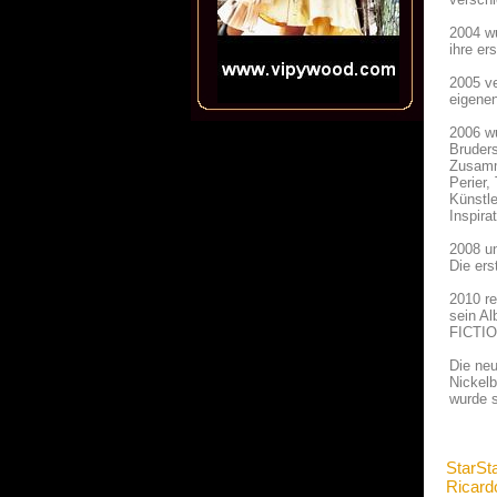
2004 wu
ihre er
2005 ve
eigenen
2006 wu
Bruders
Zusamm
Perier,
Künstle
Inspira
2008 un
Die ers
2010 r
sein Al
FICTIO
Die neu
Nickelb
wurde s
StarSt
Ricar