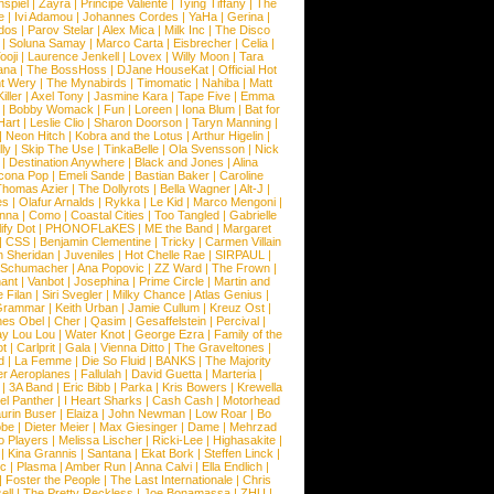
nspiel
|
Zayra
|
Principe Valiente
|
Tying Tiffany
|
The
e
|
Ivi Adamou
|
Johannes Cordes
|
YaHa
|
Gerina
|
dos
|
Parov Stelar
|
Alex Mica
|
Milk Inc
|
The Disco
|
Soluna Samay
|
Marco Carta
|
Eisbrecher
|
Celia
|
ooji
|
Laurence Jenkell
|
Lovex
|
Willy Moon
|
Tara
ana
|
The BossHoss
|
DJane HouseKat
|
Official Hot
t Wery
|
The Mynabirds
|
Timomatic
|
Nahiba
|
Matt
iller
|
Axel Tony
|
Jasmine Kara
|
Tape Five
|
Emma
|
Bobby Womack
|
Fun
|
Loreen
|
Iona Blum
|
Bat for
Hart
|
Leslie Clio
|
Sharon Doorson
|
Taryn Manning
|
|
Neon Hitch
|
Kobra and the Lotus
|
Arthur Higelin
|
ly
|
Skip The Use
|
TinkaBelle
|
Ola Svensson
|
Nick
|
Destination Anywhere
|
Black and Jones
|
Alina
cona Pop
|
Emeli Sande
|
Bastian Baker
|
Caroline
Thomas Azier
|
The Dollyrots
|
Bella Wagner
|
Alt-J
|
es
|
Olafur Arnalds
|
Rykka
|
Le Kid
|
Marco Mengoni
|
enna
|
Como
|
Coastal Cities
|
Too Tangled
|
Gabrielle
ify Dot
|
PHONOFLaKES
|
ME the Band
|
Margaret
|
CSS
|
Benjamin Clementine
|
Tricky
|
Carmen Villain
 Sheridan
|
Juveniles
|
Hot Chelle Rae
|
SIRPAUL
|
l Schumacher
|
Ana Popovic
|
ZZ Ward
|
The Frown
|
hant
|
Vanbot
|
Josephina
|
Prime Circle
|
Martin and
 Filan
|
Siri Svegler
|
Milky Chance
|
Atlas Genius
|
Grammar
|
Keith Urban
|
Jamie Cullum
|
Kreuz Ost
|
nes Obel
|
Cher
|
Qasim
|
Gesaffelstein
|
Percival
|
ay Lou Lou
|
Water Knot
|
George Ezra
|
Family of the
ot
|
Carlprit
|
Gala
|
Vienna Ditto
|
The Graveltones
|
d
|
La Femme
|
Die So Fluid
|
BANKS
|
The Majority
r Aeroplanes
|
Fallulah
|
David Guetta
|
Marteria
|
|
3A Band
|
Eric Bibb
|
Parka
|
Kris Bowers
|
Krewella
el Panther
|
I Heart Sharks
|
Cash Cash
|
Motorhead
urin Buser
|
Elaiza
|
John Newman
|
Low Roar
|
Bo
obe
|
Dieter Meier
|
Max Giesinger
|
Dame
|
Mehrzad
o Players
|
Melissa Lischer
|
Ricki-Lee
|
Highasakite
|
|
Kina Grannis
|
Santana
|
Ekat Bork
|
Steffen Linck
|
nc
|
Plasma
|
Amber Run
|
Anna Calvi
|
Ella Endlich
|
|
Foster the People
|
The Last Internationale
|
Chris
ell
|
The Pretty Reckless
|
Joe Bonamassa
|
ZHU
|