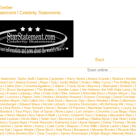
Gerber
tatement / Celebrity Statements
Back
Soon online ...
 Statement:
Taylor Swift
|
Sabrina Carpenter
|
Harry Styles
|
Ariana Grande
|
Shakira
|
Kendri
tral Cee
|
Selena Gomez
|
Raye
|
Tyla
|
Justin Bieber
|
Drake
|
Miley Cyrus
|
The Rolling St
ca
|
Celine Dion
|
Christina Aguilera
|
J Balvin
|
Travis Scott
|
Beyonce
|
Blackpink
|
Eminem
|
XCX
|
Bruce Springsteen
|
The Beatles
|
Jennifer Lopez
|
His Holiness the 14th Dalai Lama
|
N
erg
|
Frauke Ludowig
|
Vitas
|
Frida Gold
|
Elke Jeinsen
|
Antonella Bucci
|
Heiner Meyer
|
Joy
ter
|
Lucenzo
|
Pigeon John
|
Kimbra
|
Brandon Howard
|
Groove Coverage
|
David Gerstein
ristine Mayer
|
Not Called Jinx
|
Matt Dusk
|
Spencer Day
|
Barry Manilow
|
Brian Culbertson
nnenberger
|
Edward Maya
|
Kerstin Linnartz
|
Jessica Stockmann
|
A5 Richtung Wir
|
Inna
|
ea
|
Ava Rocks
|
Youn Sunnah
|
Nevio
|
Stream Of Passion
|
Machinae Supremacy
|
Laura J
Shonlock
|
Tara Priya
|
Sick of Sarah
|
Rene Lopez
|
Lori Jenaire
|
Chromeo
|
Lou Bega
|
Ran
ias
|
Henry Maske
|
Ava Takes A Walk
|
La Fee
|
Umberto Tozzi
|
Subway
|
Alexandra Stan
|
nett Louisan
|
Devin Miles
|
Selah Sue
|
Neverest
|
Zweitfrau
|
Malina Moye
|
Sak Noel
|
Lind
inou
|
Guano Apes
|
Frank Ramond
|
Katharina Gast
|
Aural Vampire
|
Dante Thomas
|
Brook
rammer
|
Jamie Woon
|
Imany
|
Catie Curtis
|
Mattyas
|
Chris Willis
|
Betsie Larkin
|
Aitan
|
Ba
net Sali
|
Jaguar Wright
|
Diane Birch
|
Sola Rosa
|
Bonaparte
|
Miranda Brooke
|
Ricardo Mu
ard
|
Olivia NewtonJohn
|
Tarja Turunen
|
James Rosenquist
|
Ardian Bujupi
|
Alannah Myles