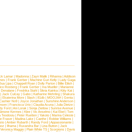
ck Lamar
|
Madonna
|
Zayn Malik
|
Rihanna
|
Addison
ones
|
Frank Gerber
|
Machine Gun Kelly
|
Lady Gaga
Dua Lipa
|
Chappell Roan
|
Dolly Parton
|
Billie Eilish
|
ico Rosberg
|
Frank Gerber
|
Ina Mueller
|
Marianne
 Denalane
|
Fredrika Stahl
|
Silvia Kainka
|
Kitty Kat
|
|
Jack Culcay
|
Gabo
|
Katharine Mehrling
|
Shakura
|
Ekaterina More
|
Slash
|
81db
|
MOOJAH
|
Genta
|
Cashier No9
|
Joyce Jonathan
|
Sunshine Anderson
|
ansen
|
Francisca Urio
|
Claudia Acuna
|
Julia Dietze
|
dy Ford
|
Ani Lorak
|
Sonja Zietlow
|
Sunrise Avenue
|
Simone Kermes
|
Klee
|
Vic Anselmo
|
Kai Ebel
|
Tom
a Teodosiu
|
Peter Ruetten
|
Yakoto
|
Marina Celeste
|
e Fraser
|
Madina Lake
|
Caethe
|
Robbie Williams
|
sto
|
Amber Rubarth
|
Randy Ford
|
Appassionante
|
noz
|
Ilhama
|
Ruxandra Bar
|
Lina Button
|
Jack
|
Veronica Maggio
|
Plain White TS
|
Scorpions
|
Davis