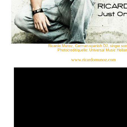
Ricardo Munoz, German-spanish DJ, singer song
Photocredit/quelle: Universal Music Holla
www.ricardomunoz.com