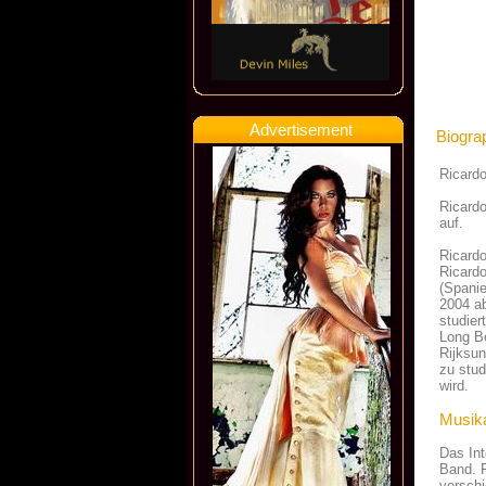
Advertisement
Biogra
Ricard
Ricard
auf.
Ricardo
Ricardo
(Spanie
2004 a
studier
Long Be
Rijksu
zu stud
wird.
Musika
Das Int
Band. R
verschi