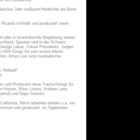
eichen Jahr ver$ouml;ffentlichte die Band
 Ricardo schreibt und produziert seine
d oder in musikalischer Begleitung seines
tschland, Spanien und in der Schweiz.
George Lakas, Future Presidents, Jurgen
n USA Songs für sein erstes Album.
llins, Amos Lee sind musikalische
c Holland“.
d.
ern und Producern neue Tracks/Songs für
an Hosein, Khris Lorenz, Andrew Lane,
trol) und Dapo Torimiro.
ifornia. Mitch arbeitete bereits u.a. mit
enommen und produziert. Im September