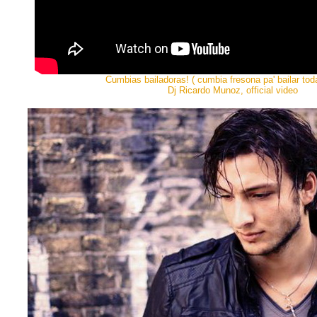
Cumbias bailadoras! ( cumbia fresona pa' bailar tod
Dj Ricardo Munoz, official video