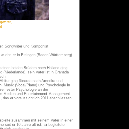
writer,
nd
r, Songwriter und Komponist.
 wuchs er in Eisingen (Baden-Württemberg)
 seinen beiden Brüdern nach Holland ging.
 (Niederlande), sein Vater ist in Granada
sch.
Abitur ging Ricardo nach Amerika und
ch, Musik (Vocal/Piano) und Psychologie in
 Semester Psychologie an der
 um Medien und Entertainment Management
 das er voraussichtlich 2011 abschliessen
 spielte zusammen mit seinem Vater in einer
 seit er 10 Jahre alt ist. Er begleitete
ür sich entdeckte.