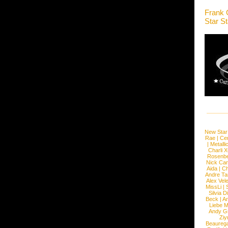
Frank 
Star S
New Star
Rae
|
Cen
|
Metalli
Charli 
Rosenb
Nick Car
Aida
|
Ch
Andre Ta
Alex Vel
MissLi
|
Silvia D
Beck
|
An
Liebe M
Andy G
Ziy
Beaureg