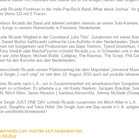
rde Ricardo Frontman in der Indie-Pop-Rock Band ‚What about Joshua‘. Im gl
ste Demo CD mit 5 Tracks.
rliess Ricardo die Band und arbeitet seitdem intensiv an seiner Solo-Karriere.
 Songs in seinem Homestudio in Friesland, Niederlande.
rde Ricardo Mitglied in der Coverband „Like This“. Zusammen mit seiner Ban
 Daniel Muñoz hatRicardo zahlreiche Live-Auftritte in den Niederlanden, Deu
en mit Songwritern und Produzenten wie Dapo Torimiro, Tjeerd Oosterhuis, 
 Tony Verdult oder MachoPyscho schreibt Ricardo u.a. in Schweden und in de
r wie John Mayer, Michael Bublé, Coldplay, The Rasmus, The Script, Phil Co
tion für den Künstler aus den Niederlanden.
terschreibt Ricardo seinen Plattenvertrag bei dem Majorlabel „Universal Musi
te Single „I can't stay“ ist seit dem 10. August 2010 auch auf youtube release
eiste Ricardo nach L.A., um in Zusammenarbeit mit amerikanischen Songwrit
bum zu schreiben. Er arbeitete u.a. mit Keely Hawkes, Jacques Brautbar, Se
N, Mitch Allen, Jamie Houston ( Santana,Aerosmith), Johnny McDade (Snowpa
e Single JUST ONE DAY schrieb Ricardo zusammen mit Mitch Allen in L.A., Cal
ack, Daughtry und Tokio Hotel. Die Single Just one Day wurde in L.A. aufg
ie veröffentlicht/released !
atements.com möchte sich bedanken bei:
do Muñoz