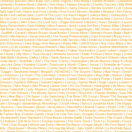
|
Andreas Bourani
|
Miss Baby Sol
|
Deine Jugend
|
Inna Modja
|
Daniela Brooker
|
Glasperle
asheeda
|
Kristina Maria
|
Valerie
|
Tom Hugo
|
Tatiana Okupnik
|
Charles Fazzino
|
Ellie Whit
|
Android Lust
|
Johannes Strate
|
Tim Bendzko
|
Samy Deluxe
|
Wynter Gordon
|
Los Colora
ight Said Fred
|
Harris and Ford
|
Noelia
|
Arno Cost
|
Akcent
|
Mobilee
|
Afrojack
|
Kim Gloss
da Be Cool
|
Adrian Sina
|
Lord Of The Lost
|
Ich Kann Fliegen
|
Julissa Veloz
|
Donkeyboy
|
T
ld
|
Ida Corr
|
Crystal Waters
|
Medina
|
Viky Red
|
Sisse Marie
|
Amanda Mair
|
Zazou
|
Oce
Mike Candys
|
Alex Clare
|
DJ Lord Jazz
|
Edgar Askelovic
|
Akcent
|
Yuna
|
Serebro
|
Lauren
auro Perucchetti
|
Jack Holiday
|
Alice Francis
|
Avicii
|
Lana Del Rey
|
Patrick Miller
|
Radio K
ittle Boots
|
Katzenjammer
|
Of Monsters and Men
|
Triggerfinger
|
Mic Donet
|
Noah Stewart
|
Graffiti6
|
Gerard
|
Miriam Bryant
|
Asaf Avidan
|
Jessie Ware
|
Swedish House Mafia
|
Beth 
 Bomb
|
Mia Martina
|
Sarah Hackett
|
The Young Professionals
|
Caro Emerald
|
Bryan Ferry
amirez
|
Richard Durand
|
Michael Canitrot
|
Ally Sereda
|
Miu
|
Death by Chocolate
|
Deap Val
ard
|
Dolcenera
|
Jake Bugg
|
Kris Menace
|
Rainy Milo
|
Jeff M Dixon
|
Any Color Black
|
Yen
erski
|
A Life Divided
|
Ramona Rotstich
|
Mia Diekow
|
Linda Hesse
|
Soehne Mannheims
|
I
|
Ntjam Rosie
|
Flavia Coelho
|
Sandra Nkake
|
Follow YourInstinct
|
Lauter Leben
|
Jaqee
|
ea
|
Nena
|
Olly Murs
|
Toya DeLazy
|
Amanda Jenssen
|
Eddie TheGun
|
Neon Dogs
|
Grim
|
Wild Belle
|
Anthony Callea
|
Zibbz
|
Sade Serena
|
Jack Savoretti
|
Richard Orlinski
|
Aino V
Jonas Myrin
|
Youthkills
|
ZAZ
|
The Deer Tracks
|
Kensington
|
Nicole Musoni
|
Baby K
|
Ampl
Last Like Deep
|
Kodaline
|
Lorde
|
Tomorrow´s World
|
Claire
|
Jessie J
|
Emmelie de Forest
ilder
|
Eklipse
|
Sharon Doorson
|
Carlos Vives
|
Emilie Autumn
|
Jesper Munk
|
Lady A
|
Ryan
d Dagger
|
Stephanie Neigel
|
Megaloh
|
NONONO
|
The Strypes
|
Bahar
|
Mad Heart
|
Danie
la
|
Johnossi
|
Le Youth
|
The Civil Wars
|
Heinrich von Handzahm
|
Rag Dolls
|
Nelson
|
Ellip
|
Jarell Perry
|
Ivy Quainoo
|
Crystal Fighters
|
Capital Cities
|
Gregory Porter
|
Club8
|
Shane
e Johnson
|
Garland Jeffreys
|
Gerald Clayton
|
Lescop
|
James Blunt
|
Hugh Laurie
|
London 
 Onassis
|
Wes Mack
|
Ben Pearce
|
Antun Opic
|
KC Da Rookee
|
Harleighblu
|
Ife Mora
|
Ag
vonne Catterfeld
|
Cody Simpson
|
Dapayk and Padberg
|
Patricia Kaas
|
PAPA
|
Junkista
|
S
Muse
|
Fefe Dobson
|
The Bloody Nerve
|
Hey Ocean!
|
Boyzone
|
Charles Bradley
|
Isac Elli
Ekko
|
Aloe Blacc
|
Flo Bauer
|
Like Swimming
|
The Brew
|
R5 Group
|
Shawn The Savage Ki
|
Jenix
|
Wille And The Bandits
|
MO
|
Style Of Eye
|
Paint Me Picasso
|
Susanne Blech
|
Pape
aith
|
Oonagh
|
Vandenbergs MoonKings
|
Ozark Henry
|
Nessi
|
Jonathan Kluth
|
Die Happy
p Runners
|
Two Wooden Stones
|
Anna Aaron
|
Herzdame
|
Animal Trainer
|
Pixies
|
IVO
|
Ste
o Bielecki
|
Otto Normal
|
Pentatonix
|
Sophie Hunger
|
The Arkanes
|
Amando Quattrone
|
La
lle Farben feat. Graham Candy
|
Doja Cat
|
Eat The Gun
|
Douglas Greed
|
Marmozets
|
J K
|
Synthkartell
|
Ham Sandwich
|
Fiona Bevan
|
Aneta Sablik
|
Duke Dumont
|
Flip Grater
|
Bing
om
|
Indiana
|
Sofi de la Torre
|
George Ioannou
|
The Dark Tenor
|
Tove Lo
|
Example
|
Foxes
 Trick
|
Eau Rouge
|
Michel van Dyke
|
Michel De Biasio
|
Gregor Meyle
|
My First Band
|
Zi
city
|
Eisenhauer
|
Woody Pitney
|
A Great Big World
|
Sam Smith
|
ANSA
|
La Rochelle Band
hak
|
Porter Robinson
|
Iggy and The German Kids
|
Iyeoka
|
The Majority Says
|
Klangkaruss