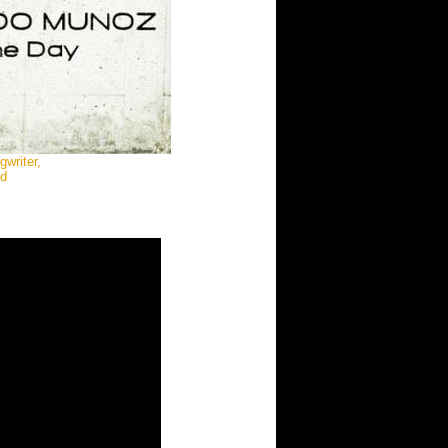
writer,
nd