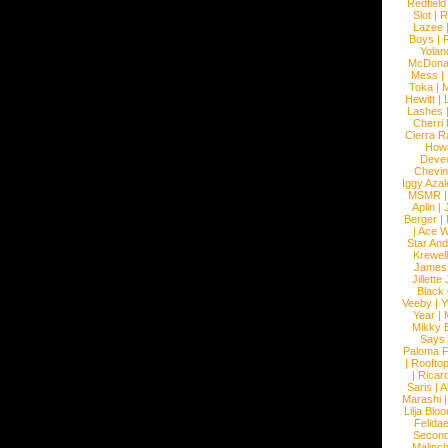
Redfield
Slot
|
R
Lazee
Boys
|
R
Yolan
McDona
Mess
|
Toka
|
M
Hewitt
|
L
Lashes
Cherri
Cierra R
How
Devec
Chevin
Iggy Azal
MSMR
Aplin
|
Berger
|
|
Ace W
Star An
Krewel
James
Jillett
Black
Veeby
|
Y
Year
|
Mikky 
Says
Paloma F
|
Roofto
|
Ricard
Saris
|
A
Marashi
Lilja Blo
Felidae
Second
Malinc