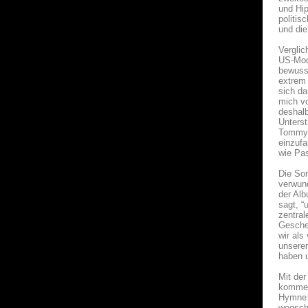
und Hip
politis
und die
Verglic
US-Mode
bewusst
extrem 
sich da
mich vo
deshalb
Unterst
Tommy 
einzufa
wie Pas
Die Son
verwund
der Alb
sagt, “
zentral
Gescheh
wir als
unserer
haben u
Mit der
kommend
Hymne ü
wegschi