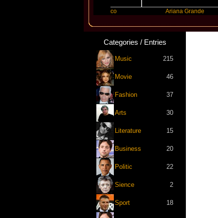
r
Benny Blanco
Ariana Grande
Categories / Entries
Music
215
Movie
46
Fashion
37
Arts
30
Literature
15
Business
20
Politic
22
Sience
2
Sport
18