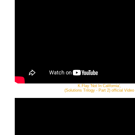
K.Flay 'Not In California',
(Solutions Trilogy - Part 2) official Video