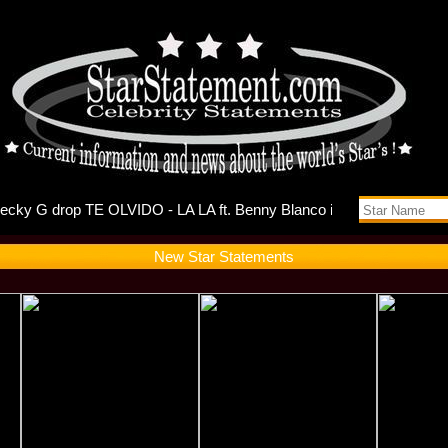
ts Self-Di
New Star Statements