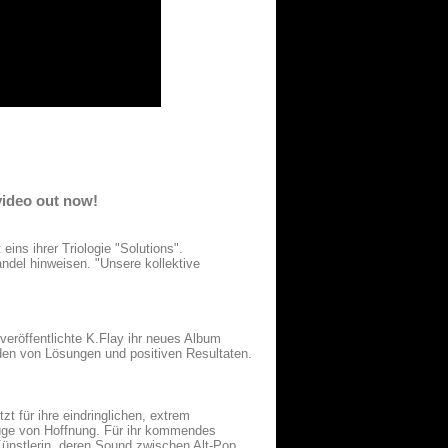
 video out now!
eins ihrer Triologie "Solutions".
del hinweisen. "Unsere kollektive
eröffentlichte K.Flay ihr neues Album
nden von Lösungen und positiven Resultaten.
zt für ihre eindringlichen, extrem
lüge von Hoffnung. Für ihr kommendes
ünstlerin, deren Sound zwischen Alt-Pop