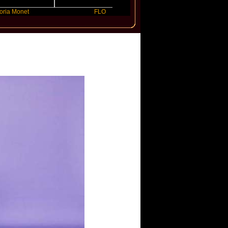
net
FLO
JENNIE