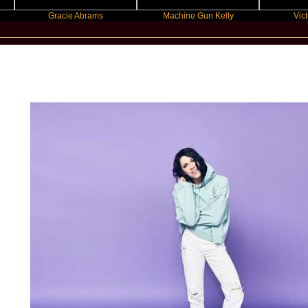
Gracie Abrams
Machine Gun Kelly
Victoria Mo
New Star Statements / K.Flay