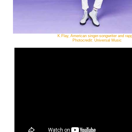
K.Flay, American singer-songwriter and rapp
Photocredit: Universal Music