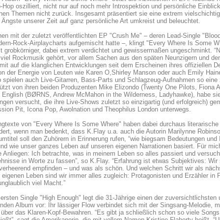
-Hop oszilliert, nicht nur auf noch mehr Introspektion und persönliche Einbli
chen Themen nicht zurück. Insgesamt präsentiert sie eine extrem vielschichti
 Ängste unserer Zeit auf ganz persönliche Art umkreist und beleuchtet.
hen mit der zuletzt veröffentlichten EP "Crush Me" – deren Lead-Single "Blood
rn-Rock-Airplaycharts aufgemischt hatte –, klingt "Every Where Is Some Whe
 grobkörniger, dabei extrem verdichtet und gewissermaßen ungeschminkt. “Na
viel Rockmusik gehört, vor allem Sachen aus den späten Neunzigern und den 
mit auf die klanglichen Entwicklungen seit dem Erscheinen ihres offiziellen 
n der Energie von Leuten wie Karen O,Shirley Manson oder auch Emily Haines
 spielen auch Live-Gitarren, Bass-Parts und Schlagzeug-Aufnahmen so eine 
ützt von ihren beiden Produzenten Mike Elizondo (Twenty One Pilots, Fiona A
English (BØRNS, Andrew McMahon in the Wilderness, Ladyhawke), habe sie le
ngen versucht, die ihre Live-Shows zuletzt so einzigartig (und erfolgreich) ge
sion Pit, Icona Pop, Awolnation und Theophilus London unterwegs.
gtexte von "Every Where Is Some Where" haben dabei durchaus literarische Qu
ert, wenn man bedenkt, dass K.Flay u.a. auch die Autorin Marilynne Robinson 
umtitel soll den Zuhörern in Erinnerung rufen, “wie biegsam Bedeutungen und 
und wie unser ganzes Leben auf unseren eigenen Narrationen basiert. Für mich 
e Anliegen: Ich betrachte, was in meinem Leben so alles passiert und versu
nisse in Worte zu fassen”, so K.Flay. “Erfahrung ist etwas Subjektives: Wir
 verheerend empfinden – und was als schön. Und welchen Schritt wir als näc
 eigenen Leben sind wir immer alles zugleich: Protagonisten und Erzähler in 
nglaublich viel Macht.”
 ersten Single "High Enough" legt die 31-Jährige einen der zuversichtlichsten
en Album vor: Ihr lässiger Flow verbindet sich mit der Singsang-Melodie, mi
ber das Klaren-Kopf-Bewahren. “Es gibt ja schließlich schon so viele Songs
eßt”, sagt die Amerikanerin, die mit vollem Namen Kristine Flaherty heißt. “U