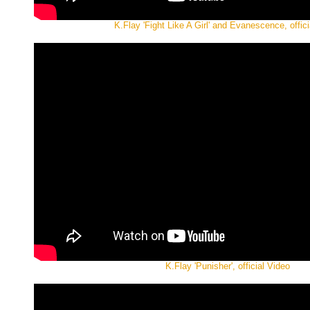
K.Flay 'Fight Like A Girl' and Evanescence, offic
K.Flay 'Punisher', official Video