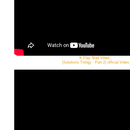
K.Flay 'Bad Vibes',
(Solutions Trilogy - Part 2) official Video