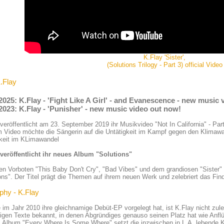
K.Flay 'Sister',
(Solutions Trilogy - Part 3) official Video
K.Flay
2025: K.Flay - 'Fight Like A Girl' - and Evanescence - new music
2023: K.Flay - 'Punisher' - new music video out now!
veröffentlicht am 23. September 2019 ihr Musikvideo "Not In California" - Part 
 Video möchte die Sängerin auf die Untätigkeit im Kampf gegen den Klimawan
gkeit im KLimawandel
 veröffentlicht ihr neues Album "Solutions"
n Vorboten "This Baby Don't Cry", "Bad Vibes" und dem grandiosen "Sister" v
ons". Der Titel prägt die Themen auf ihrem neuen Werk und zelebriert das Fi
phy - K.Flay
e im Jahr 2010 ihre gleichnamige Debüt-EP vorgelegt hat, ist K.Flay nicht zulet
tigen Texte bekannt, in denen Abgründiges genauso seinen Platz hat wie Anf
 Album "Every Where Is Some Where" setzt die inzwischen in L.A. lebende K