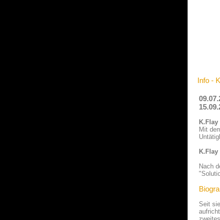
Info - 
09.07.
15.09.
K.Flay
Mit dem
Untäti
K.Flay
Nach de
"Soluti
Biogra
Seit si
aufrich
zweites