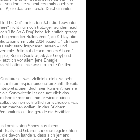
cke, sondern sie scheut erstmals auch vor
ge LP, die das emotionale Durcheinander
 In The Cut" im letzten Jahr die Top−5 der
re" nicht nur noch trotziger, sondern auch
ch 'Life As A Dog' habe ich ehrlich gesagt
beginnenden Nullerjahren”, so K.Flay, die
Debütalbums im Jahr 2014 bezieht. “Ich habe
 sehr stark inspirieren lassen – und
zentrale Rolle auf diesem neuen Album.”
pple, Regina Spektor, Skylar Grey) und
tztlich vor allem jene Energie
macht hatten – sie war u.a. mit Künstlern
alitäten – was vielleicht nicht so sehr
zu ihren Inspirationsquellen zählt. Bereits
Interpretationen doch sein können”, wie sie
als Songwriterin ist das natürlich das
che dann immer und immer wieder, diese
 selbst können schließlich entscheiden, was
hsten machen wollen. In den Büchern
Personalunion. Und gerade die Erzähler
 und positivsten Songs aus ihrem
t Beats und Gitarren zu einer regelrechten
, die davon handeln, dass sich jemand
nd ich glaube, dass ein Teil von mir sich