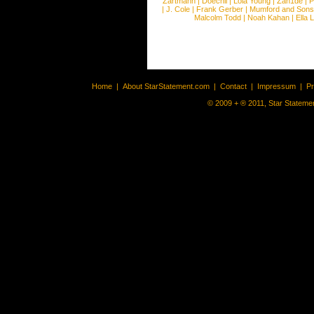
Zartmann
|
Doechii
|
Lola Young
|
Zah1de
|
P
|
J. Cole
|
Frank Gerber
|
Mumford and Sons
Malcolm Todd
|
Noah Kahan
|
Ella 
Home
|
About StarStatement.com
|
Contact
|
Impressum
|
P
© 2009 + ® 2011, Star Statemen