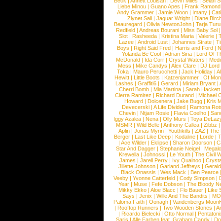
Beck
|
Annett Louisan
|
Devin Miles
|
Selah 
Liebe Minou
|
Guano Apes
|
Frank Ramond
Andy Grammer
|
Jamie Woon
|
Imany
|
Cat
Ziynet Sali
|
Jaguar Wright
|
Diane Birc
Beauregard
|
Olivia NewtonJohn
|
Tarja Tur
Redfield
|
Andreas Bourani
|
Miss Baby Sol
Slot
|
Rasheeda
|
Kristina Maria
|
Valerie
|
Lazee
|
Android Lust
|
Johannes Strate
|
T
Boys
|
Right Said Fred
|
Harris and Ford
|
N
Yolanda Be Cool
|
Adrian Sina
|
Lord Of T
McDonald
|
Ida Corr
|
Crystal Waters
|
Medi
Mess
|
Mike Candys
|
Alex Clare
|
DJ Lord
Toka
|
Mauro Perucchetti
|
Jack Holiday
|
A
Hewitt
|
Little Boots
|
Katzenjammer
|
Of Mon
Lashes
|
Graffiti6
|
Gerard
|
Miriam Bryant
|
Cherri Bomb
|
Mia Martina
|
Sarah Hackett
Cierra Ramirez
|
Richard Durand
|
Michael C
Howard
|
Dolcenera
|
Jake Bugg
|
Kris 
Devecerski
|
A Life Divided
|
Ramona Rots
Chevin
|
Ntjam Rosie
|
Flavia Coelho
|
San
Iggy Azalea
|
Nena
|
Olly Murs
|
Toya DeLaz
MSMR
|
Wild Belle
|
Anthony Callea
|
Zibbz
Aplin
|
Jonas Myrin
|
Youthkills
|
ZAZ
|
The 
Berger
|
Last Like Deep
|
Kodaline
|
Lorde
|
|
Ace Wilder
|
Eklipse
|
Sharon Doorson
|
C
Star And Dagger
|
Stephanie Neigel
|
Megal
Krewella
|
Johnossi
|
Le Youth
|
The Civil 
James
|
Jarell Perry
|
Ivy Quainoo
|
Crysta
Jillette Johnson
|
Garland Jeffreys
|
Gerald
Black Onassis
|
Wes Mack
|
Ben Pearce
Veeby
|
Yvonne Catterfeld
|
Cody Simpson
|
Year
|
Muse
|
Fefe Dobson
|
The Bloody N
Mikky Ekko
|
Aloe Blacc
|
Flo Bauer
|
Like
Says
|
Jenix
|
Wille And The Bandits
|
MO
Paloma Faith
|
Oonagh
|
Vandenbergs Moon
|
Rooftop Runners
|
Two Wooden Stones
|
A
|
Ricardo Bielecki
|
Otto Normal
|
Pentatoni
Saris
|
Alle Farben feat. Graham Candy
|
Do