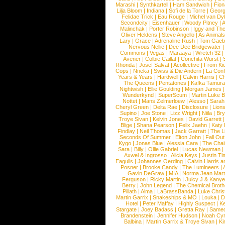
Marashi
|
Synthkartell
|
Ham Sandwich
|
Fio
Lilja Bloom
|
Indiana
|
Sofi de la Torre
|
Georg
Felidae Trick
|
Eau Rouge
|
Michel van Dy
Secondcity
|
Eisenhauer
|
Woody Pitney
|
A
Malinchak
|
Porter Robinson
|
Iggy and Th
Oliver Heldens
|
Steve Angello
|
As Animal
Lary
|
Grace
|
Adrenaline Rush
|
Tom Gaeb
Nervous Nellie
|
Dee Dee Bridgewater
|
Commons
|
Vegas
|
Maraaya
|
Wretch 32
Avener
|
Colbie Caillat
|
Conchita Wurst
|
Rhonda
|
Josef Salvat
|
Acollective
|
From Ki
Cops
|
Nneka
|
Swiss & Die Andern
|
La Conf
Years & Years
|
Hardwell
|
Calvin Harris
|
Ch
The Queens
|
Pentatones
|
Kafka Tamura
Nightwish
|
Ellie Goulding
|
Morgan James
Wunderkynd
|
SuperScum
|
Martin Luke 
Nottet
|
Mans Zelmerloew
|
Alesso
|
Sarah
Cheryl Green
|
Delta Rae
|
Disclosure
|
Lion
Supino
|
Joe Stone
|
Lizz Wright
|
Niila
|
Br
Troye Sivan
|
Kelvin Jones
|
David Garrett
Blige
|
Shana Pearson
|
Felix Jaehn
|
Katy 
Findlay
|
Neil Thomas
|
Jack Garratt
|
The L
Seconds Of Summer
|
Elton John
|
Fall Ou
Kygo
|
Jonas Blue
|
Alessia Cara
|
The Cha
Sara
|
Billy
|
Ollie Gabriel
|
Lucas Newman
Axwel & Ingrosso
|
Alicia Keys
|
Justin Ti
Eagulls
|
Johannes Oerding
|
Calvin Harris 
Posner
|
Brooke Candy
|
The Lumineers
|
Gavin DeGraw
|
MIA
|
Norma Jean Mart
Ferguson
|
Ricky Martin
|
Juicy J & Kany
Berry
|
John Legend
|
The Chemical Broth
Pillath
|
Alma
|
LaBrassBanda
|
Luke Chris
Martin Garrix
|
Snakeships & MO
|
Louka
|
D
Hotel
|
Peter Maffay
|
Highly Suspect
|
K
Stargate
|
Joey Badass
|
Gretta Ray
|
Samed
Brandenstein
|
Jennifer Hudson
|
Noah Cy
Balbina
|
Martin Garrix & Troye Sivan
|
Ki