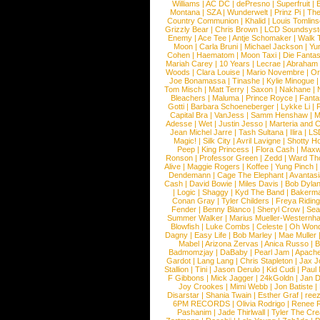
Williams
|
AC DC
|
dePresno
|
Superfruit
|
Montana
|
SZA
|
Wunderwelt
|
Prinz Pi
|
The
Country Communion
|
Khalid
|
Louis Tomlin
Grizzly Bear
|
Chris Brown
|
LCD Soundsys
Enemy
|
Ace Tee
|
Antje Schomaker
|
Walk 
Moon
|
Carla Bruni
|
Michael Jackson
|
Yu
Cohen
|
Haematom
|
Moon Taxi
|
Die Fantas
Mariah Carey
|
10 Years
|
Lecrae
|
Abraham
Woods
|
Clara Louise
|
Mario Novembre
|
Or
Joe Bonamassa
|
Tinashe
|
Kylie Minogue
Tom Misch
|
Matt Terry
|
Saxon
|
Nakhane
|
Bleachers
|
Maluma
|
Prince Royce
|
Fanta
Gotti
|
Barbara Schoeneberger
|
Lykke Li
|
Capital Bra
|
VanJess
|
Samm Henshaw
|
M
Adesse
|
Wet
|
Justin Jesso
|
Marteria and 
Jean Michel Jarre
|
Tash Sultana
|
Ilira
|
LS
Magic!
|
Silk City
|
Avril Lavigne
|
Shotty H
Peep
|
King Princess
|
Flora Cash
|
Maxw
Ronson
|
Professor Green
|
Zedd
|
Ward T
Alive
|
Maggie Rogers
|
Koffee
|
Yung Pinch
Dendemann
|
Cage The Elephant
|
Avantas
Cash
|
David Bowie
|
Miles Davis
|
Bob Dyla
|
Logic
|
Shaggy
|
Kyd The Band
|
Bakerm
Conan Gray
|
Tyler Childers
|
Freya Ridin
Fender
|
Benny Blanco
|
Sheryl Crow
|
Sea
Summer Walker
|
Marius Mueller-Westernh
Blowfish
|
Luke Combs
|
Celeste
|
Oh Won
Dagny
|
Easy Life
|
Bob Marley
|
Mae Muller
Mabel
|
Arizona Zervas
|
Anica Russo
|
B
Badmomzjay
|
DaBaby
|
Pearl Jam
|
Apach
Gardot
|
Lang Lang
|
Chris Stapleton
|
Jax J
Stallion
|
Tini
|
Jason Derulo
|
Kid Cudi
|
Paul
F Gibbons
|
Mick Jagger
|
24kGoldn
|
Jan D
Joy Crookes
|
Mimi Webb
|
Jon Batiste
|
Disarstar
|
Shania Twain
|
Esther Graf
|
ree
6PM RECORDS
|
Olivia Rodrigo
|
Renee 
Pashanim
|
Jade Thirlwall
|
Tyler The Cre