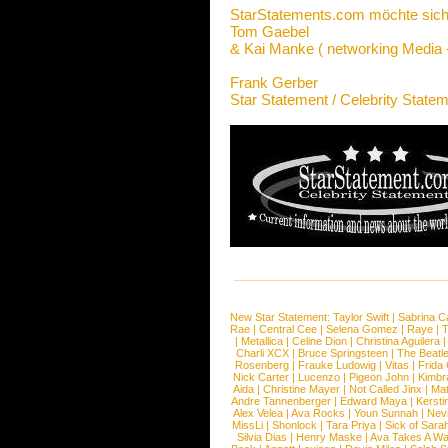
StarStatements.com möchte sich
Tom Gaebel
& Kai Manke ( networking Media -
Frank Gerber
Star Statement / Celebrity State
New Star Statement:
Taylor Swift
|
Sabrina C
Rae
|
Central Cee
|
Selena Gomez
|
Raye
|
T
|
Metallica
|
Celine Dion
|
Christina Aguilera
Charli XCX
|
Bruce Springsteen
|
The Beatl
Rosenberg
|
Frauke Ludowig
|
Vitas
|
Frida
Nick Carter
|
Lucenzo
|
Pigeon John
|
Kimbr
Aida
|
Christine Mayer
|
Not Called Jinx
|
Ma
Andre Tannenberger
|
Edward Maya
|
Kersti
Alex Velea
|
Ava Rocks
|
Youn Sunnah
|
Nev
MissLi
|
Shonlock
|
Tara Priya
|
Sick of Sara
Silvia Dias
|
Henry Maske
|
Ava Takes A Wa