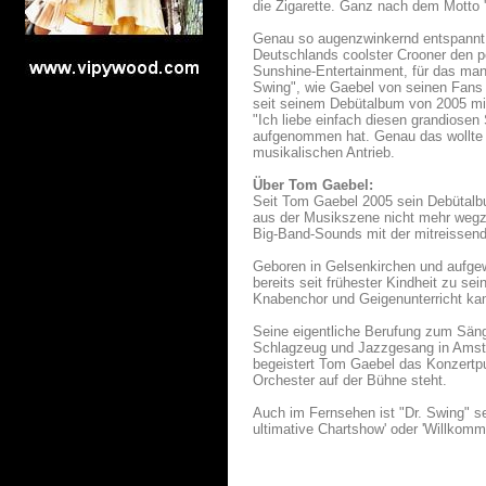
die Zigarette. Ganz nach dem Motto '
Genau so augenzwinkernd entspannt f
Deutschlands coolster Crooner den pe
Sunshine-Entertainment, für das man
Swing", wie Gaebel von seinen Fans l
seit seinem Debütalbum von 2005 mit 
"Ich liebe einfach diesen grandiose
aufgenommen hat. Genau das wollte 
musikalischen Antrieb.
Über Tom Gaebel:
Seit Tom Gaebel 2005 sein Debütalbu
aus der Musikszene nicht mehr wegzu
Big-Band-Sounds mit der mitreissend
Geboren in Gelsenkirchen und aufgew
bereits seit frühester Kindheit zu s
Knabenchor und Geigenunterricht ka
Seine eigentliche Berufung zum Sän
Schlagzeug und Jazzgesang in Amste
begeistert Tom Gaebel das Konzertpu
Orchester auf der Bühne steht.
Auch im Fernsehen ist "Dr. Swing" sei
ultimative Chartshow' oder 'Willkom