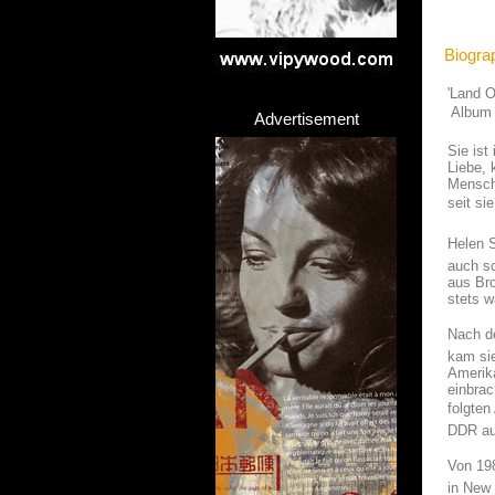
Biogra
'Land 
 Album
Advertisement
Sie ist
Liebe,
Mensche
seit si
Helen S
auch sc
aus Bro
stets w
Nach de
kam sie
Amerika
einbrac
folgten
DDR au
Von 198
in New 