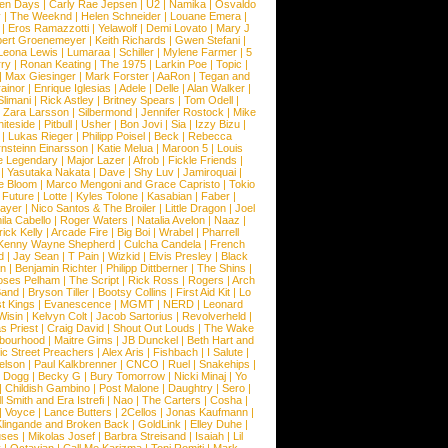
een Days
|
Carly Rae Jepsen
|
U2
|
Namika
|
Osvaldo
y
|
The Weeknd
|
Helen Schneider
|
Louane Emera
|
|
Eros Ramazzotti
|
Yelawolf
|
Demi Lovato
|
Mary J
bert Groenemeyer
|
Keith Richards
|
Gwen Stefani
|
Leona Lewis
|
Lumaraa
|
Schiller
|
Mylene Farmer
|
5
ry
|
Ronan Keating
|
The 1975
|
Larkin Poe
|
Topic
|
|
Max Giesinger
|
Mark Forster
|
AaRon
|
Tegan and
ainor
|
Enrique Iglesias
|
Adele
|
Delle
|
Alan Walker
|
Slimani
|
Rick Astley
|
Britney Spears
|
Tom Odell
|
|
Zara Larsson
|
Silbermond
|
Jennifer Rostock
|
Mike
iteside
|
Pitbull
|
Usher
|
Bon Jovi
|
Sia
|
Izzy Bizu
|
|
Lukas Rieger
|
Philipp Poisel
|
Beck
|
Rebecca
nsteinn Einarsson
|
Katie Melua
|
Maroon 5
|
Louis
e Legendary
|
Major Lazer
|
Afrob
|
Fickle Friends
|
|
Yasutaka Nakata
|
Dave
|
Shy Luv
|
Jamiroquai
|
e Bloom
|
Marco Mengoni and Grace Capristo
|
Tokio
|
Future
|
Lotte
|
Kyles Tolone
|
Kasabian
|
Faber
|
ayer
|
Nico Santos & The Broiler
|
Little Dragon
|
Joel
la Cabello
|
Roger Waters
|
Natalia Avelon
|
Naaz
|
rick Kelly
|
Arcade Fire
|
Big Boi
|
Wrabel
|
Pharrell
Kenny Wayne Shepherd
|
Culcha Candela
|
French
d
|
Jay Sean
|
T Pain
|
Wizkid
|
Elvis Presley
|
Black
n
|
Benjamin Richter
|
Philipp Dittberner
|
The Shins
|
ses Pelham
|
The Script
|
Rick Ross
|
Rogers
|
Arch
Band
|
Bryson Tiller
|
Bootsy Collins
|
First Aid Kit
|
Lo
t Kings
|
Evanescence
|
MGMT
|
NERD
|
Leonard
Wisin
|
Kelvyn Colt
|
Jacob Sartorius
|
Revolverheld
|
s Priest
|
Craig David
|
Shout Out Louds
|
The Wake
bourhood
|
Maitre Gims
|
JB Dunckel
|
Beth Hart and
c Street Preachers
|
Alex Aris
|
Fishbach
|
I Salute
|
Nelson
|
Paul Kalkbrenner
|
CNCO
|
Ruel
|
Snakehips
|
 Dogg
|
Becky G
|
Bury Tomorrow
|
Nicki Minaj
|
Yo
|
Childish Gambino
|
Post Malone
|
Daughtry
|
Sero
|
 Smith and Era Istrefi
|
Nao
|
The Carters
|
Cosha
|
|
Voyce
|
Lance Butters
|
2Cellos
|
Jonas Kaufmann
|
lingande and Broken Back
|
GoldLink
|
Elley Duhe
|
ses
|
Mikolas Josef
|
Barbra Streisand
|
Isaiah
|
Lil