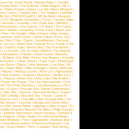
cona Pop
|
Emeli Sande
|
Bastian Baker
|
Caroline
Thomas Azier
|
The Dollyrots
|
Bella Wagner
|
Alt-J
|
es
|
Olafur Arnalds
|
Rykka
|
Le Kid
|
Marco Mengoni
|
enna
|
Como
|
Coastal Cities
|
Too Tangled
|
Gabrielle
ify Dot
|
PHONOFLaKES
|
ME the Band
|
Margaret
|
CSS
|
Benjamin Clementine
|
Tricky
|
Carmen Villain
 Sheridan
|
Juveniles
|
Hot Chelle Rae
|
SIRPAUL
|
l Schumacher
|
Ana Popovic
|
ZZ Ward
|
The Frown
|
hant
|
Vanbot
|
Josephina
|
Prime Circle
|
Martin and
 Filan
|
Siri Svegler
|
Milky Chance
|
Atlas Genius
|
Grammar
|
Keith Urban
|
Jamie Cullum
|
Kreuz Ost
|
nes Obel
|
Cher
|
Qasim
|
Gesaffelstein
|
Percival
|
ay Lou Lou
|
Water Knot
|
George Ezra
|
Family of the
ot
|
Carlprit
|
Gala
|
Vienna Ditto
|
The Graveltones
|
d
|
La Femme
|
Die So Fluid
|
BANKS
|
The Majority
r Aeroplanes
|
Fallulah
|
David Guetta
|
Marteria
|
|
3A Band
|
Eric Bibb
|
Parka
|
Kris Bowers
|
Krewella
el Panther
|
I Heart Sharks
|
Cash Cash
|
Motorhead
urin Buser
|
Elaiza
|
John Newman
|
Low Roar
|
Bo
obe
|
Dieter Meier
|
Max Giesinger
|
Dame
|
Mehrzad
o Players
|
Melissa Lischer
|
Ricki-Lee
|
Highasakite
|
|
Kina Grannis
|
Santana
|
Ekat Bork
|
Steffen Linck
|
nc
|
Plasma
|
Amber Run
|
Anna Calvi
|
Ella Endlich
|
|
Foster the People
|
The Last Internationale
|
Chris
ell
|
The Pretty Reckless
|
Joe Bonamassa
|
ZHU
|
sby
|
G-Eazy
|
Russian Red
|
Martin Goldenbaum
|
a
|
Miss Bex
|
Spencer
|
Bam And Mr.Dero
|
Kopek
|
Gill
|
Unheilig
|
Nico And Vinz
|
Hozier
|
Jamie N
Sharron Levy
|
Tony Allen
|
Atari Teenage Riot
|
The
Matt Simons
|
Cazzette
|
Mynga and Cosmo Klein
|
rt
|
OMI
|
David Pfeffer
|
Valentine
|
Dillon Cooper
|
Ex
aziella Schazad
|
Beyond The Black
|
Philip George
|
z
|
Stefanie Heinzmann
|
Karen Harding
|
Christine &
ne Dragons
|
Shake Shake Go
|
Anti Social Media
|
obert Redweik
|
Pool
|
Tagtraeumer
|
Andreas Moe
|
|
Lena MeyerLandrut
|
Francesca Belmonte
|
Loic
nty
|
Greg Holden
|
Hurts
|
Laupaire
|
Bob Spring
|