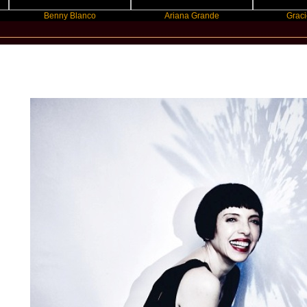
Benny Blanco
Ariana Grande
Gracie Abram
New Star Statements / Helen Schneid