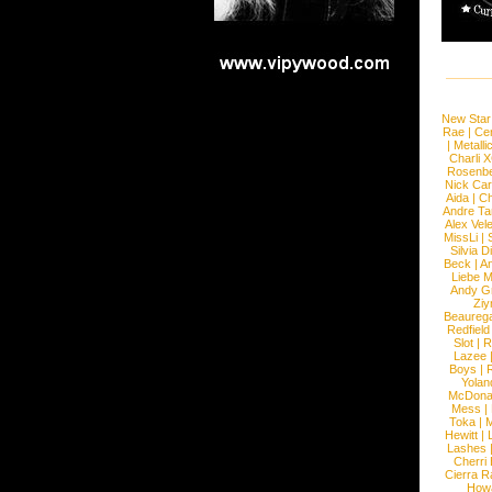
New Star
Rae
|
Cen
|
Metalli
Charli 
Rosenb
Nick Car
Aida
|
Ch
Andre Ta
Alex Vel
MissLi
|
Silvia D
Beck
|
An
Liebe M
Andy G
Ziy
Beaureg
Redfield
Slot
|
R
Lazee
Boys
|
R
Yolan
McDona
Mess
|
Toka
|
M
Hewitt
|
L
Lashes
Cherri
Cierra R
How