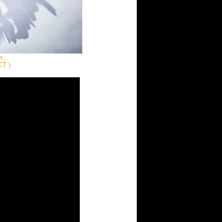
r,
CT )