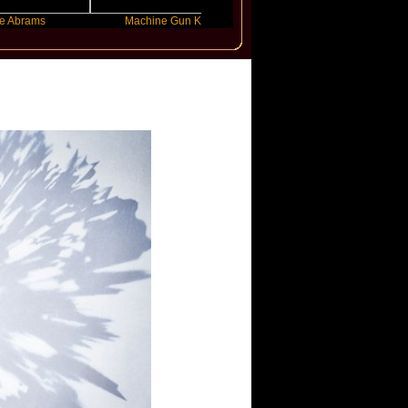
s
Machine Gun Kelly
Victoria Monet
er