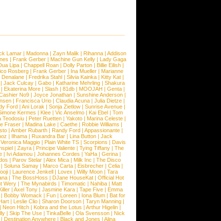
ck Lamar
|
Madonna
|
Zayn Malik
|
Rihanna
|
Addison
ones
|
Frank Gerber
|
Machine Gun Kelly
|
Lady Gaga
Dua Lipa
|
Chappell Roan
|
Dolly Parton
|
Billie Eilish
|
ico Rosberg
|
Frank Gerber
|
Ina Mueller
|
Marianne
 Denalane
|
Fredrika Stahl
|
Silvia Kainka
|
Kitty Kat
|
|
Jack Culcay
|
Gabo
|
Katharine Mehrling
|
Shakura
|
Ekaterina More
|
Slash
|
81db
|
MOOJAH
|
Genta
|
Cashier No9
|
Joyce Jonathan
|
Sunshine Anderson
|
ansen
|
Francisca Urio
|
Claudia Acuna
|
Julia Dietze
|
dy Ford
|
Ani Lorak
|
Sonja Zietlow
|
Sunrise Avenue
|
Simone Kermes
|
Klee
|
Vic Anselmo
|
Kai Ebel
|
Tom
a Teodosiu
|
Peter Ruetten
|
Yakoto
|
Marina Celeste
|
e Fraser
|
Madina Lake
|
Caethe
|
Robbie Williams
|
sto
|
Amber Rubarth
|
Randy Ford
|
Appassionante
|
noz
|
Ilhama
|
Ruxandra Bar
|
Lina Button
|
Jack
|
Veronica Maggio
|
Plain White TS
|
Scorpions
|
Davis
nspiel
|
Zayra
|
Principe Valiente
|
Tying Tiffany
|
The
e
|
Ivi Adamou
|
Johannes Cordes
|
YaHa
|
Gerina
|
dos
|
Parov Stelar
|
Alex Mica
|
Milk Inc
|
The Disco
|
Soluna Samay
|
Marco Carta
|
Eisbrecher
|
Celia
|
ooji
|
Laurence Jenkell
|
Lovex
|
Willy Moon
|
Tara
ana
|
The BossHoss
|
DJane HouseKat
|
Official Hot
t Wery
|
The Mynabirds
|
Timomatic
|
Nahiba
|
Matt
iller
|
Axel Tony
|
Jasmine Kara
|
Tape Five
|
Emma
|
Bobby Womack
|
Fun
|
Loreen
|
Iona Blum
|
Bat for
Hart
|
Leslie Clio
|
Sharon Doorson
|
Taryn Manning
|
|
Neon Hitch
|
Kobra and the Lotus
|
Arthur Higelin
|
ly
|
Skip The Use
|
TinkaBelle
|
Ola Svensson
|
Nick
|
Destination Anywhere
|
Black and Jones
|
Alina