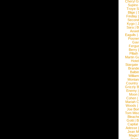
Cheryl G
Supino
Troye S
Blige
|
Findlay
Second
Kygo
|
J
Sara
|
Bi
Axwel
Eagulls
|
Posner
Gav
Fergu
Berry
Pillath
Martin Ga
Hotel
Stargate
Brande
Balbi
William
Montan
Country
Grizzly 
Enemy
Moon
Cohen
|
Mariah C
Woods
|
Joe Bo
Tom Mis
Bleach
Gotti
|
B
Capital
Adesse
Jean Mi
Magic!