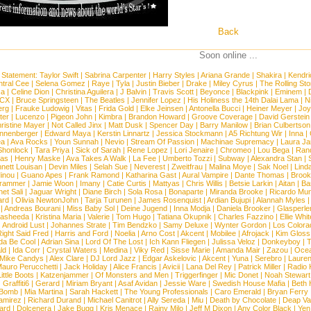
Back
Soon online ...
 Statement:
Taylor Swift
|
Sabrina Carpenter
|
Harry Styles
|
Ariana Grande
|
Shakira
|
Kendri
tral Cee
|
Selena Gomez
|
Raye
|
Tyla
|
Justin Bieber
|
Drake
|
Miley Cyrus
|
The Rolling St
ca
|
Celine Dion
|
Christina Aguilera
|
J Balvin
|
Travis Scott
|
Beyonce
|
Blackpink
|
Eminem
|
XCX
|
Bruce Springsteen
|
The Beatles
|
Jennifer Lopez
|
His Holiness the 14th Dalai Lama
|
N
erg
|
Frauke Ludowig
|
Vitas
|
Frida Gold
|
Elke Jeinsen
|
Antonella Bucci
|
Heiner Meyer
|
Joy
ter
|
Lucenzo
|
Pigeon John
|
Kimbra
|
Brandon Howard
|
Groove Coverage
|
David Gerstein
ristine Mayer
|
Not Called Jinx
|
Matt Dusk
|
Spencer Day
|
Barry Manilow
|
Brian Culbertson
nnenberger
|
Edward Maya
|
Kerstin Linnartz
|
Jessica Stockmann
|
A5 Richtung Wir
|
Inna
|
ea
|
Ava Rocks
|
Youn Sunnah
|
Nevio
|
Stream Of Passion
|
Machinae Supremacy
|
Laura J
Shonlock
|
Tara Priya
|
Sick of Sarah
|
Rene Lopez
|
Lori Jenaire
|
Chromeo
|
Lou Bega
|
Ran
ias
|
Henry Maske
|
Ava Takes A Walk
|
La Fee
|
Umberto Tozzi
|
Subway
|
Alexandra Stan
|
nett Louisan
|
Devin Miles
|
Selah Sue
|
Neverest
|
Zweitfrau
|
Malina Moye
|
Sak Noel
|
Lind
inou
|
Guano Apes
|
Frank Ramond
|
Katharina Gast
|
Aural Vampire
|
Dante Thomas
|
Brook
rammer
|
Jamie Woon
|
Imany
|
Catie Curtis
|
Mattyas
|
Chris Willis
|
Betsie Larkin
|
Aitan
|
Ba
net Sali
|
Jaguar Wright
|
Diane Birch
|
Sola Rosa
|
Bonaparte
|
Miranda Brooke
|
Ricardo Mu
ard
|
Olivia NewtonJohn
|
Tarja Turunen
|
James Rosenquist
|
Ardian Bujupi
|
Alannah Myles
|
Andreas Bourani
|
Miss Baby Sol
|
Deine Jugend
|
Inna Modja
|
Daniela Brooker
|
Glasperle
asheeda
|
Kristina Maria
|
Valerie
|
Tom Hugo
|
Tatiana Okupnik
|
Charles Fazzino
|
Ellie Whit
|
Android Lust
|
Johannes Strate
|
Tim Bendzko
|
Samy Deluxe
|
Wynter Gordon
|
Los Colora
ight Said Fred
|
Harris and Ford
|
Noelia
|
Arno Cost
|
Akcent
|
Mobilee
|
Afrojack
|
Kim Gloss
da Be Cool
|
Adrian Sina
|
Lord Of The Lost
|
Ich Kann Fliegen
|
Julissa Veloz
|
Donkeyboy
|
T
ld
|
Ida Corr
|
Crystal Waters
|
Medina
|
Viky Red
|
Sisse Marie
|
Amanda Mair
|
Zazou
|
Oce
Mike Candys
|
Alex Clare
|
DJ Lord Jazz
|
Edgar Askelovic
|
Akcent
|
Yuna
|
Serebro
|
Lauren
auro Perucchetti
|
Jack Holiday
|
Alice Francis
|
Avicii
|
Lana Del Rey
|
Patrick Miller
|
Radio K
ittle Boots
|
Katzenjammer
|
Of Monsters and Men
|
Triggerfinger
|
Mic Donet
|
Noah Stewart
|
Graffiti6
|
Gerard
|
Miriam Bryant
|
Asaf Avidan
|
Jessie Ware
|
Swedish House Mafia
|
Beth 
 Bomb
|
Mia Martina
|
Sarah Hackett
|
The Young Professionals
|
Caro Emerald
|
Bryan Ferry
amirez
|
Richard Durand
|
Michael Canitrot
|
Ally Sereda
|
Miu
|
Death by Chocolate
|
Deap Val
ard
|
Dolcenera
|
Jake Bugg
|
Kris Menace
|
Rainy Milo
|
Jeff M Dixon
|
Any Color Black
|
Yen