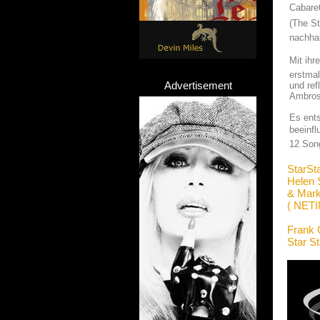
Cabare
(The St
nachhal
Mit ihr
erstmal
Advertisement
und ref
Ambros,
Es ent
beeinfl
12 Song
StarSt
Helen 
& Mark
( NET
Frank 
Star S