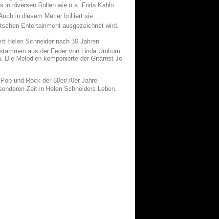
in diversen Rollen wie u.a. Frida Kahlo
uch in diesem Metier brilliert sie
utschen Entertainment ausgezeichnet wird.
iert Helen Schneider nach 30 Jahren
te stammen aus der Feder von Linda Uruburu
 Die Melodien komponierte der Gitarrist Jo
 Pop und Rock der 60er/70er Jahre
besonderen Zeit in Helen Schneiders Leben.