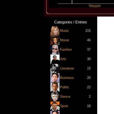
t
Future
Slayyyer
Categories / Entries
Music
215
Movie
46
Fashion
37
Arts
30
Literature
15
Business
20
Politic
22
Sience
2
Sport
18