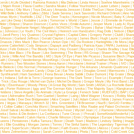
erski
|
A Life Divided
|
Ramona Rotstich
|
Mia Diekow
|
Linda Hesse
|
Soehne Mannheims
|
I
|
Ntjam Rosie
|
Flavia Coelho
|
Sandra Nkake
|
Follow YourInstinct
|
Lauter Leben
|
Jaqee
|
ea
|
Nena
|
Olly Murs
|
Toya DeLazy
|
Amanda Jenssen
|
Eddie TheGun
|
Neon Dogs
|
Grim
|
Wild Belle
|
Anthony Callea
|
Zibbz
|
Sade Serena
|
Jack Savoretti
|
Richard Orlinski
|
Aino V
Jonas Myrin
|
Youthkills
|
ZAZ
|
The Deer Tracks
|
Kensington
|
Nicole Musoni
|
Baby K
|
Ampl
Last Like Deep
|
Kodaline
|
Lorde
|
Tomorrow´s World
|
Claire
|
Jessie J
|
Emmelie de Forest
ilder
|
Eklipse
|
Sharon Doorson
|
Carlos Vives
|
Emilie Autumn
|
Jesper Munk
|
Lady A
|
Ryan
d Dagger
|
Stephanie Neigel
|
Megaloh
|
NONONO
|
The Strypes
|
Bahar
|
Mad Heart
|
Danie
la
|
Johnossi
|
Le Youth
|
The Civil Wars
|
Heinrich von Handzahm
|
Rag Dolls
|
Nelson
|
Ellip
|
Jarell Perry
|
Ivy Quainoo
|
Crystal Fighters
|
Capital Cities
|
Gregory Porter
|
Club8
|
Shane
e Johnson
|
Garland Jeffreys
|
Gerald Clayton
|
Lescop
|
James Blunt
|
Hugh Laurie
|
London 
 Onassis
|
Wes Mack
|
Ben Pearce
|
Antun Opic
|
KC Da Rookee
|
Harleighblu
|
Ife Mora
|
Ag
vonne Catterfeld
|
Cody Simpson
|
Dapayk and Padberg
|
Patricia Kaas
|
PAPA
|
Junkista
|
S
Muse
|
Fefe Dobson
|
The Bloody Nerve
|
Hey Ocean!
|
Boyzone
|
Charles Bradley
|
Isac Elli
Ekko
|
Aloe Blacc
|
Flo Bauer
|
Like Swimming
|
The Brew
|
R5 Group
|
Shawn The Savage Ki
|
Jenix
|
Wille And The Bandits
|
MO
|
Style Of Eye
|
Paint Me Picasso
|
Susanne Blech
|
Pape
aith
|
Oonagh
|
Vandenbergs MoonKings
|
Ozark Henry
|
Nessi
|
Jonathan Kluth
|
Die Happy
p Runners
|
Two Wooden Stones
|
Anna Aaron
|
Herzdame
|
Animal Trainer
|
Pixies
|
IVO
|
Ste
o Bielecki
|
Otto Normal
|
Pentatonix
|
Sophie Hunger
|
The Arkanes
|
Amando Quattrone
|
La
lle Farben feat. Graham Candy
|
Doja Cat
|
Eat The Gun
|
Douglas Greed
|
Marmozets
|
J K
|
Synthkartell
|
Ham Sandwich
|
Fiona Bevan
|
Aneta Sablik
|
Duke Dumont
|
Flip Grater
|
Bing
om
|
Indiana
|
Sofi de la Torre
|
George Ioannou
|
The Dark Tenor
|
Tove Lo
|
Example
|
Foxes
 Trick
|
Eau Rouge
|
Michel van Dyke
|
Michel De Biasio
|
Gregor Meyle
|
My First Band
|
Zi
city
|
Eisenhauer
|
Woody Pitney
|
A Great Big World
|
Sam Smith
|
ANSA
|
La Rochelle Band
hak
|
Porter Robinson
|
Iggy and The German Kids
|
Iyeoka
|
The Majority Says
|
Klangkaruss
 Heldens
|
Steve Angello
|
As Animals
|
Kyla La Grange
|
Fenech Soler
|
RUEFUES
|
BAP
|
Co
race
|
Adrenaline Rush
|
Tom Gaebel
|
Seether
|
Laing
|
Mirel Wagner
|
Kovacs
|
Robby Mari
vous Nellie
|
Dee Dee Bridgewater
|
Alice Cooper
|
Juli
|
Adam Cohen
|
Nihils
|
James Francis 
ns
|
Vegas
|
Maraaya
|
Wretch 32
|
Mrs. Greenbird
|
Till Broenner
|
NazB
|
SerGIO Fertitta
|
r
|
Colbie Caillat
|
Conchita Wurst
|
Smashing Satellites
|
Max Raabe and Palast Orchester
|
|
Josef Salvat
|
Acollective
|
From Kid
|
Alexa Feser
|
Wyclef Jean
|
C.J.Ramone
|
Monsterhea
neka
|
Swiss & Die Andern
|
La Confianza
|
Tune Circus
|
I Prevail
|
SomeKindaWonderful
|
Gr
 Years
|
Hardwell
|
Calvin Harris
|
Charlie Winston
|
Emin
|
Olympique
|
Europe
|
Neonschwar
Queens
|
Pentatones
|
Kafka Tamura
|
Boxer
|
Death Team
|
Madeon
|
Lindsey Stirling
|
Imagi
sh
|
Ellie Goulding
|
Morgan James
|
Torres
|
The Sinful Saints
|
The Legendary Tigerman
|
R
rkynd
|
SuperScum
|
Martin Luke Brown
|
Faith Evans
|
MiA Mieze
|
Alesso
|
Coeur de Pirate
|
Mans Zelmerloew
|
Alesso
|
Sarah Connor
|
Aminata
|
Phela
|
Tove Styrke
|
Cold Creek Cou