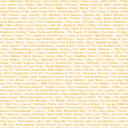
reen
|
Delta Rae
|
Disclosure
|
Lions Head
|
David Zowie
|
Tobey Lucas
|
Seth Sentry
|
Thirt
|
Joe Stone
|
Lizz Wright
|
Niila
|
Bryan Adams
|
Stevans
|
Matteo Capreoli
|
Sido
|
James Ba
ivan
|
Kelvin Jones
|
David Garrett
|
Gin Wigmore
|
Ewig
|
Mumiy Troll
|
The Common Linnets
Shana Pearson
|
Felix Jaehn
|
Katy Perry
|
Andrea Bocelli
|
Take That
|
Chase & Status
|
Her
|
Neil Thomas
|
Jack Garratt
|
The Libertines
|
Rod Stewart
|
Seinabo Sey
|
Shawn Mendes
|
s Of Summer
|
Elton John
|
Fall Out Boy
|
Set Mo
|
Pristine
|
Nisse
|
Yates
|
Black Stone Cher
onas Blue
|
Alessia Cara
|
The Chainsmokers
|
Fleur East
|
All Saints
|
The Souls
|
Killerpilze
lly
|
Ollie Gabriel
|
Lucas Newman
|
Little Mix
|
Moderat
|
Black Coffee
|
DJ BoBo
|
Meghan Tr
 & Ingrosso
|
Alicia Keys
|
Justin Timberlake
|
Felix Jaehn & Herbert Groenemeyer
|
Lamiya 
Johannes Oerding
|
Calvin Harris and Rihanna
|
The Beauty Of Gemina
|
Zucchero
|
Fergie
|
Brooke Candy
|
The Lumineers
|
Annisokay
|
G-Easy & Jeremih
|
Flight Brigade
|
Jacob Wh
in DeGraw
|
MIA
|
Norma Jean Martine
|
Laith Al-Deen
|
Daya
|
Fifth Harmony
|
Kings of Leon
son
|
Ricky Martin
|
Juicy J & Kanye West
|
Rag N Bone Man
|
Sting
|
Solange Knowles
|
Thor
|
John Legend
|
The Chemical Brothers
|
James Arthur
|
Poets Of The Fall
|
Stefflon Don
|
Th
|
Alma
|
LaBrassBanda
|
Luke Christopher
|
Estikay
|
Von Welt
|
Sigala
|
Melanie C
|
Big Sean
rrix
|
Snakeships & MO
|
Louka
|
Depeche Mode
|
Pohlmann
|
Levina
|
Amanda
|
LCAW
|
Th
|
Peter Maffay
|
Highly Suspect
|
Kenay
|
Max Prosa
|
Matthias Reim
|
DJ Khaled
|
Elle King
|
Joey Badass
|
Gretta Ray
|
Sameday Records
|
Beth Ditto
|
Falco
|
Quinn Sullivan
|
John M
nstein
|
Jennifer Hudson
|
Noah Cyrus
|
Nothing But Thieves
|
Olli Banjo
|
Foo Fighters
|
Cami
na
|
Martin Garrix & Troye Sivan
|
Kirstin Maldonado
|
Train
|
Kaiser Franz Josef
|
Michael Pat
s
|
AC DC
|
dePresno
|
Superfruit
|
Elles Bailey
|
Nick Jonas
|
Kesha
|
Jain
|
Russ
|
Casper
|
a
|
SZA
|
Wunderwelt
|
Prinz Pi
|
The Gardener & The Tree
|
Shamans Harvest
|
Hare Squea
 Communion
|
Khalid
|
Louis Tomlinson
|
Grace Carter
|
AJR
|
Declan McKenna
|
Tom Grenna
Bear
|
Chris Brown
|
LCD Soundsystem
|
Pink
|
Jessy Martens
|
Joon Moon
|
Jonny Lang
|
Mo
|
Ace Tee
|
Antje Schomaker
|
Walk The Moon
|
OMD
|
Prettymuch
|
Tom Walker
|
Pete Wolf 
|
Carla Bruni
|
Michael Jackson
|
Yungen
|
Lena
|
Guy Sebastian
|
Gavin James
|
Janice
|
Los
Haematom
|
Moon Taxi
|
Die Fantastischen Vier
|
Three Days Grace
|
Nat Conway
|
AuRa
|
arey
|
10 Years
|
Lecrae
|
Abraham Mateo
|
Grace VanderWaal
|
Miguel
|
fab
|
Ria Mae
|
Juda
Clara Louise
|
Mario Novembre
|
Oren Lavie
|
The Vaccines
|
G4SHI
|
The Voidz
|
The Neigh
namassa
|
Tinashe
|
Kylie Minogue
|
The Wholls
|
Skott
|
Parson James
|
Susi Kentikian
|
Mani
ch
|
Matt Terry
|
Saxon
|
Nakhane
|
Nicky Jam
|
Mustasch
|
Deva Mahal
|
21 Savage
|
Willie 
ers
|
Maluma
|
Prince Royce
|
Fantastic Negrito
|
Anna Leone
|
Leon Bridges
|
OK Kid
|
Snoop
arbara Schoeneberger
|
Lykke Li
|
Folly Rae
|
Backstreet Boys
|
K 391
|
Amy Shark
|
Preme
 Bra
|
VanJess
|
Samm Henshaw
|
Marshmello
|
Alice Merton
|
LEA
|
Joris
|
Nicky Jam and Will
|
Wet
|
Justin Jesso
|
Marteria and Casper
|
The Internet
|
Jeyz and Calo
|
Tina Guo
|
Lowes
chel Jarre
|
Tash Sultana
|
Ilira
|
LSD
|
Bring Me The Horizon
|
Marcus and Martinus
|
Delil
|
K
|
Silk City
|
Avril Lavigne
|
Shotty Horroh
|
Ina Regen
|
Declan J Donovan
|
Bad Sounds
|
Cau