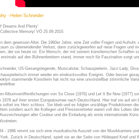
phy - Helen Schneider
Of Dreams And Plenty'
 Collective Memory/ VÖ 25.09.2015
 in dem gewissen Alter. Die 1960er Jahre, eine Zeit voller Fragen und Aufruhr,
 kaum zu überwindender Verlust, dann zurückgeworfen auf neue Fragen und m
n, der sie heute ist. Ein Mensch, der mit seinem künstlerischen Schaffen so
e erstmals auf den Bühnenbrettern stand, immer noch für Faszination sorgt un
chneider, US-Gesangslegende, Musicalstar, Schauspielerin, Jazz-Lady, Diva
hauspielerisch immer wieder ein eindrucksvolles Ereignis. Oder besser gesa
oklyn stammende Künstlerin hat nicht nur eine unvorstellbar stimmliche Varia
andelbar.
n Albumveröffentlichungen von So Close (1976) und Let It Be Now (1977) s
 1978 auf ihrer ersten Europatournee nach Deutschland. Hier traf sie auf ein
 sofort ins Herz schloss. Sie blieb und es folgten unzählige Produktionen di
hten sondern auch die Kollegen und Pressevertreter waren voll des Lobes über
 Auszeichnungen aller Couleur und die Einladung als erste internationale Künstl
fzutreten.
4 - 1986 nimmt sie sich eine musikalische Auszeit von der Musikkarriere und 
York. Zurück in Deutschland, spielt sie an der Seite von Hildegard Knef und