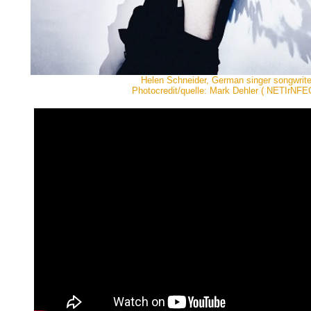
Helen Schneider, German singer songwrite
Photocredit/quelle: Mark Dehler ( NETIrNFE