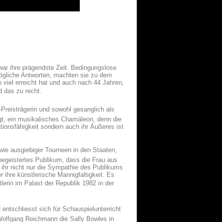
 war ihre prägendste Zeit. Bedingungslose
ögliche Antworten, machten sie zu dem
 viel erreicht hat und auch nach 44 Jahren,
d das zu recht.
-Preisträgerin und sowohl gesanglich als
gt, ein musikalisches Chamäleon, denn die
tionsfähigkeit sondern auch ihr Äußeres ist
owie ausgiebiger Tourneen in den Staaten,
 begeistertes Publikum, dass die Frau aus
e ihr nicht nur die Sympathie des Publikums
 ihre künstlerische Mannigfaltigkeit. Es
erin im Palast der Republik 1982 in der
entschliesst sich für Schauspielunterricht
 Wolfgang Reichmann die Sally Bowles in