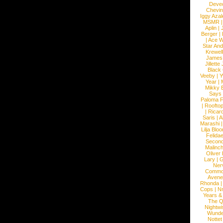
Devec
Chevin
Iggy Azal
MSMR
Aplin
|
Berger
|
|
Ace W
Star An
Krewel
James
Jillett
Black
Veeby
|
Y
Year
|
Mikky 
Says
Paloma F
|
Roofto
|
Ricard
Saris
|
A
Marashi
Lilja Blo
Felidae
Second
Malinc
Oliver
Lary
|
G
Ner
Commo
Avene
Rhonda
Cops
|
N
Years &
The 
Nightwi
Wunde
Nottet