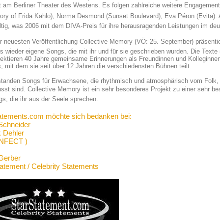
t am Berliner Theater des Westens. Es folgen zahlreiche weitere Engagements 
ory of Frida Kahlo), Norma Desmond (Sunset Boulevard), Eva Péron (Evita). A
tig, was 2006 mit dem DIVA-Preis für ihre herausragenden Leistungen im de
er neuesten Veröffentlichung Collective Memory (VÖ: 25. September) präsent
s wieder eigene Songs, die mit ihr und für sie geschrieben wurden. Die Tex
lektieren 40 Jahre gemeinsame Erinnerungen als Freundinnen und Kolleginnen.
 mit dem sie seit über 12 Jahren die verschiedensten Bühnen teilt.
standen Songs für Erwachsene, die rhythmisch und atmosphärisch vom Folk,
usst sind. Collective Memory ist ein sehr besonderes Projekt zu einer sehr 
s, die ihr aus der Seele sprechen.
atements.com möchte sich bedanken bei:
Schneider
 Dehler
INFECT )
Gerber
tatement / Celebrity Statements