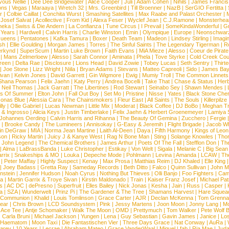
vous Nellie
|
Dee Dee Bridgewater
|
Alice Cooper
|
Juli
|
Adam Cohen
|
Nihils
|
James Francis 
ns
|
Vegas
|
Maraaya
|
Wretch 32
|
Mrs. Greenbird
|
Till Broenner
|
NazB
|
SerGIO Fertitta
|
r
|
Colbie Caillat
|
Conchita Wurst
|
Smashing Satellites
|
Max Raabe and Palast Orchester
|
|
Josef Salvat
|
Acollective
|
From Kid
|
Alexa Feser
|
Wyclef Jean
|
C.J.Ramone
|
Monsterhea
neka
|
Swiss & Die Andern
|
La Confianza
|
Tune Circus
|
I Prevail
|
SomeKindaWonderful
|
Gr
 Years
|
Hardwell
|
Calvin Harris
|
Charlie Winston
|
Emin
|
Olympique
|
Europe
|
Neonschwar
Queens
|
Pentatones
|
Kafka Tamura
|
Boxer
|
Death Team
|
Madeon
|
Lindsey Stirling
|
Imagi
sh
|
Ellie Goulding
|
Morgan James
|
Torres
|
The Sinful Saints
|
The Legendary Tigerman
|
R
rkynd
|
SuperScum
|
Martin Luke Brown
|
Faith Evans
|
MiA Mieze
|
Alesso
|
Coeur de Pirate
|
Mans Zelmerloew
|
Alesso
|
Sarah Connor
|
Aminata
|
Phela
|
Tove Styrke
|
Cold Creek Cou
reen
|
Delta Rae
|
Disclosure
|
Lions Head
|
David Zowie
|
Tobey Lucas
|
Seth Sentry
|
Thirt
|
Joe Stone
|
Lizz Wright
|
Niila
|
Bryan Adams
|
Stevans
|
Matteo Capreoli
|
Sido
|
James Ba
ivan
|
Kelvin Jones
|
David Garrett
|
Gin Wigmore
|
Ewig
|
Mumiy Troll
|
The Common Linnets
Shana Pearson
|
Felix Jaehn
|
Katy Perry
|
Andrea Bocelli
|
Take That
|
Chase & Status
|
Her
|
Neil Thomas
|
Jack Garratt
|
The Libertines
|
Rod Stewart
|
Seinabo Sey
|
Shawn Mendes
|
s Of Summer
|
Elton John
|
Fall Out Boy
|
Set Mo
|
Pristine
|
Nisse
|
Yates
|
Black Stone Cher
onas Blue
|
Alessia Cara
|
The Chainsmokers
|
Fleur East
|
All Saints
|
The Souls
|
Killerpilze
lly
|
Ollie Gabriel
|
Lucas Newman
|
Little Mix
|
Moderat
|
Black Coffee
|
DJ BoBo
|
Meghan Tr
 & Ingrosso
|
Alicia Keys
|
Justin Timberlake
|
Felix Jaehn & Herbert Groenemeyer
|
Lamiya 
Johannes Oerding
|
Calvin Harris and Rihanna
|
The Beauty Of Gemina
|
Zucchero
|
Fergie
|
Brooke Candy
|
The Lumineers
|
Annisokay
|
G-Easy & Jeremih
|
Flight Brigade
|
Jacob Wh
in DeGraw
|
MIA
|
Norma Jean Martine
|
Laith Al-Deen
|
Daya
|
Fifth Harmony
|
Kings of Leon
son
|
Ricky Martin
|
Juicy J & Kanye West
|
Rag N Bone Man
|
Sting
|
Solange Knowles
|
Thor
|
John Legend
|
The Chemical Brothers
|
James Arthur
|
Poets Of The Fall
|
Stefflon Don
|
Th
|
Alma
|
LaBrassBanda
|
Luke Christopher
|
Estikay
|
Von Welt
|
Sigala
|
Melanie C
|
Big Sean
rrix
|
Snakeships & MO
|
Louka
|
Depeche Mode
|
Pohlmann
|
Levina
|
Amanda
|
LCAW
|
Th
|
Peter Maffay
|
Highly Suspect
|
Kenay
|
Max Prosa
|
Matthias Reim
|
DJ Khaled
|
Elle King
|
Joey Badass
|
Gretta Ray
|
Sameday Records
|
Beth Ditto
|
Falco
|
Quinn Sullivan
|
John M
nstein
|
Jennifer Hudson
|
Noah Cyrus
|
Nothing But Thieves
|
Olli Banjo
|
Foo Fighters
|
Cami
na
|
Martin Garrix & Troye Sivan
|
Kirstin Maldonado
|
Train
|
Kaiser Franz Josef
|
Michael Pat
s
|
AC DC
|
dePresno
|
Superfruit
|
Elles Bailey
|
Nick Jonas
|
Kesha
|
Jain
|
Russ
|
Casper
|
a
|
SZA
|
Wunderwelt
|
Prinz Pi
|
The Gardener & The Tree
|
Shamans Harvest
|
Hare Squea
 Communion
|
Khalid
|
Louis Tomlinson
|
Grace Carter
|
AJR
|
Declan McKenna
|
Tom Grenna
Bear
|
Chris Brown
|
LCD Soundsystem
|
Pink
|
Jessy Martens
|
Joon Moon
|
Jonny Lang
|
Mo
|
Ace Tee
|
Antje Schomaker
|
Walk The Moon
|
OMD
|
Prettymuch
|
Tom Walker
|
Pete Wolf 
|
Carla Bruni
|
Michael Jackson
|
Yungen
|
Lena
|
Guy Sebastian
|
Gavin James
|
Janice
|
Los
Haematom
|
Moon Taxi
|
Die Fantastischen Vier
|
Three Days Grace
|
Nat Conway
|
AuRa
|
arey
|
10 Years
|
Lecrae
|
Abraham Mateo
|
Grace VanderWaal
|
Miguel
|
fab
|
Ria Mae
|
Juda