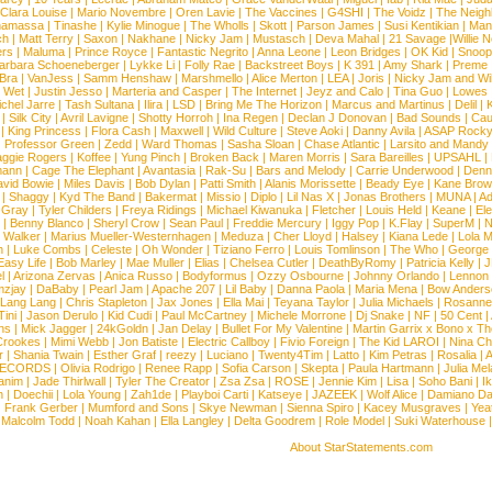
Clara Louise
|
Mario Novembre
|
Oren Lavie
|
The Vaccines
|
G4SHI
|
The Voidz
|
The Neigh
namassa
|
Tinashe
|
Kylie Minogue
|
The Wholls
|
Skott
|
Parson James
|
Susi Kentikian
|
Mani
ch
|
Matt Terry
|
Saxon
|
Nakhane
|
Nicky Jam
|
Mustasch
|
Deva Mahal
|
21 Savage
|
Willie 
ers
|
Maluma
|
Prince Royce
|
Fantastic Negrito
|
Anna Leone
|
Leon Bridges
|
OK Kid
|
Snoop
arbara Schoeneberger
|
Lykke Li
|
Folly Rae
|
Backstreet Boys
|
K 391
|
Amy Shark
|
Preme
 Bra
|
VanJess
|
Samm Henshaw
|
Marshmello
|
Alice Merton
|
LEA
|
Joris
|
Nicky Jam and Will
|
Wet
|
Justin Jesso
|
Marteria and Casper
|
The Internet
|
Jeyz and Calo
|
Tina Guo
|
Lowes
chel Jarre
|
Tash Sultana
|
Ilira
|
LSD
|
Bring Me The Horizon
|
Marcus and Martinus
|
Delil
|
K
|
Silk City
|
Avril Lavigne
|
Shotty Horroh
|
Ina Regen
|
Declan J Donovan
|
Bad Sounds
|
Cau
|
King Princess
|
Flora Cash
|
Maxwell
|
Wild Culture
|
Steve Aoki
|
Danny Avila
|
ASAP Rock
|
Professor Green
|
Zedd
|
Ward Thomas
|
Sasha Sloan
|
Chase Atlantic
|
Larsito and Mandy 
ggie Rogers
|
Koffee
|
Yung Pinch
|
Broken Back
|
Maren Morris
|
Sara Bareilles
|
UPSAHL
|
ann
|
Cage The Elephant
|
Avantasia
|
Rak-Su
|
Bars and Melody
|
Carrie Underwood
|
Denni
vid Bowie
|
Miles Davis
|
Bob Dylan
|
Patti Smith
|
Alanis Morissette
|
Beady Eye
|
Kane Bro
|
Shaggy
|
Kyd The Band
|
Bakermat
|
Missio
|
Diplo
|
Lil Nas X
|
Jonas Brothers
|
MUNA
|
Ad
 Gray
|
Tyler Childers
|
Freya Ridings
|
Michael Kiwanuka
|
Fletcher
|
Louis Held
|
Keane
|
El
|
Benny Blanco
|
Sheryl Crow
|
Sean Paul
|
Freddie Mercury
|
Iggy Pop
|
K.Flay
|
SuperM
|
N
 Walker
|
Marius Mueller-Westernhagen
|
Meduza
|
Cher Lloyd
|
Halsey
|
Kiana Lede
|
Lola 
h
|
Luke Combs
|
Celeste
|
Oh Wonder
|
Tiziano Ferro
|
Louis Tomlinson
|
The Who
|
George 
Easy Life
|
Bob Marley
|
Mae Muller
|
Elias
|
Chelsea Cutler
|
DeathByRomy
|
Patricia Kelly
|
J
l
|
Arizona Zervas
|
Anica Russo
|
Bodyformus
|
Ozzy Osbourne
|
Johnny Orlando
|
Lennon 
zjay
|
DaBaby
|
Pearl Jam
|
Apache 207
|
Lil Baby
|
Danna Paola
|
Maria Mena
|
Bow Anders
Lang Lang
|
Chris Stapleton
|
Jax Jones
|
Ella Mai
|
Teyana Taylor
|
Julia Michaels
|
Rosanne
Tini
|
Jason Derulo
|
Kid Cudi
|
Paul McCartney
|
Michele Morrone
|
Dj Snake
|
NF
|
50 Cent
|
ns
|
Mick Jagger
|
24kGoldn
|
Jan Delay
|
Bullet For My Valentine
|
Martin Garrix x Bono x T
Crookes
|
Mimi Webb
|
Jon Batiste
|
Electric Callboy
|
Fivio Foreign
|
The Kid LAROI
|
Nina C
r
|
Shania Twain
|
Esther Graf
|
reezy
|
Luciano
|
Twenty4Tim
|
Latto
|
Kim Petras
|
Rosalia
|
A
RECORDS
|
Olivia Rodrigo
|
Renee Rapp
|
Sofia Carson
|
Skepta
|
Paula Hartmann
|
Julia Mel
anim
|
Jade Thirlwall
|
Tyler The Creator
|
Zsa Zsa
|
ROSE
|
Jennie Kim
|
Lisa
|
Soho Bani
|
I
n
|
Doechii
|
Lola Young
|
Zah1de
|
Playboi Carti
|
Katseye
|
JAZEEK
|
Wolf Alice
|
Damiano Da
|
Frank Gerber
|
Mumford and Sons
|
Skye Newman
|
Sienna Spiro
|
Kacey Musgraves
|
Yea
Malcolm Todd
|
Noah Kahan
|
Ella Langley
|
Delta Goodrem
|
Role Model
|
Suki Waterhouse
About StarStatements.com