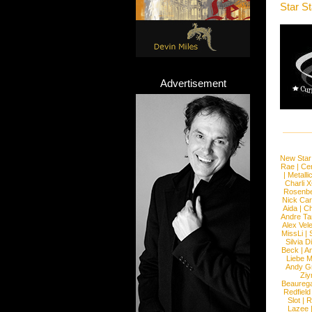
Star S
Advertisement
New Star
Rae
|
Cen
|
Metalli
Charli 
Rosenb
Nick Car
Aida
|
Ch
Andre Ta
Alex Vel
MissLi
|
Silvia D
Beck
|
An
Liebe M
Andy G
Ziy
Beaureg
Redfield
Slot
|
R
Lazee