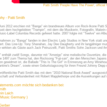
Patti Smith 'People Have The Power', official 
hy - Patti Smith
uni 2012 erschien mit "Banga" ein brandneues Album von Rock-Ikone Patti Sm
eit dem hochgelobten "Trampin", mit dem die Musikerin, Fotografin, Malerin 
sic-Label Columbia Records gefeiert hatte. 2007 folgte mit "Twelve" ein Al
nahmen zu "Banga" fanden in den Electric Lady Studios in New York statt un
ert. Das Line-Up: Tony Shanahan, Jay Dee Daugherty und ihr langjähriger m
e wirkten als Gäste auch Jack Petruzzelli, Patti Smiths Sohn Jackson und ih
 enthält zwölf Songs, darunter mit "Amerigo" eine melodische Ouvertüre, di
e 1497 zum Thema hat, den Rocksong "Fuji-san", der den Menschen Japans in
n gewidmet ist, die Ballade "This Is The Girl" in Erinnerung an Amy Winehous
ntine's Dream", sowie einen Geburtstagssong für ihren Freund Johnny Depp m
röffentlichte Patti Smith das mit dem "2010 National Book Award" ausgezeich
chaft und Verbundenheit mit Robert Mapplethorpe und die Auswirkungen auf ih
atements.com möchte sich bedanken bei:
mith
in Laich
 Music Germany )
Gerber