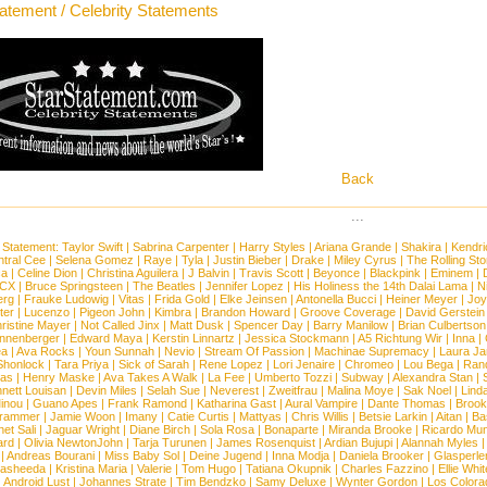
tatement / Celebrity Statements
Back
...
 Statement:
Taylor Swift
|
Sabrina Carpenter
|
Harry Styles
|
Ariana Grande
|
Shakira
|
Kendri
tral Cee
|
Selena Gomez
|
Raye
|
Tyla
|
Justin Bieber
|
Drake
|
Miley Cyrus
|
The Rolling St
ca
|
Celine Dion
|
Christina Aguilera
|
J Balvin
|
Travis Scott
|
Beyonce
|
Blackpink
|
Eminem
|
XCX
|
Bruce Springsteen
|
The Beatles
|
Jennifer Lopez
|
His Holiness the 14th Dalai Lama
|
N
erg
|
Frauke Ludowig
|
Vitas
|
Frida Gold
|
Elke Jeinsen
|
Antonella Bucci
|
Heiner Meyer
|
Joy
ter
|
Lucenzo
|
Pigeon John
|
Kimbra
|
Brandon Howard
|
Groove Coverage
|
David Gerstein
ristine Mayer
|
Not Called Jinx
|
Matt Dusk
|
Spencer Day
|
Barry Manilow
|
Brian Culbertson
nnenberger
|
Edward Maya
|
Kerstin Linnartz
|
Jessica Stockmann
|
A5 Richtung Wir
|
Inna
|
ea
|
Ava Rocks
|
Youn Sunnah
|
Nevio
|
Stream Of Passion
|
Machinae Supremacy
|
Laura J
Shonlock
|
Tara Priya
|
Sick of Sarah
|
Rene Lopez
|
Lori Jenaire
|
Chromeo
|
Lou Bega
|
Ran
ias
|
Henry Maske
|
Ava Takes A Walk
|
La Fee
|
Umberto Tozzi
|
Subway
|
Alexandra Stan
|
nett Louisan
|
Devin Miles
|
Selah Sue
|
Neverest
|
Zweitfrau
|
Malina Moye
|
Sak Noel
|
Lind
inou
|
Guano Apes
|
Frank Ramond
|
Katharina Gast
|
Aural Vampire
|
Dante Thomas
|
Brook
rammer
|
Jamie Woon
|
Imany
|
Catie Curtis
|
Mattyas
|
Chris Willis
|
Betsie Larkin
|
Aitan
|
Ba
net Sali
|
Jaguar Wright
|
Diane Birch
|
Sola Rosa
|
Bonaparte
|
Miranda Brooke
|
Ricardo Mu
ard
|
Olivia NewtonJohn
|
Tarja Turunen
|
James Rosenquist
|
Ardian Bujupi
|
Alannah Myles
|
Andreas Bourani
|
Miss Baby Sol
|
Deine Jugend
|
Inna Modja
|
Daniela Brooker
|
Glasperle
asheeda
|
Kristina Maria
|
Valerie
|
Tom Hugo
|
Tatiana Okupnik
|
Charles Fazzino
|
Ellie Whit
|
Android Lust
|
Johannes Strate
|
Tim Bendzko
|
Samy Deluxe
|
Wynter Gordon
|
Los Colora