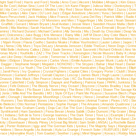
ight Said Fred
|
Harris and Ford
|
Noelia
|
Arno Cost
|
Akcent
|
Mobilee
|
Afrojack
|
Kim Gloss
da Be Cool
|
Adrian Sina
|
Lord Of The Lost
|
Ich Kann Fliegen
|
Julissa Veloz
|
Donkeyboy
|
T
ld
|
Ida Corr
|
Crystal Waters
|
Medina
|
Viky Red
|
Sisse Marie
|
Amanda Mair
|
Zazou
|
Oce
Mike Candys
|
Alex Clare
|
DJ Lord Jazz
|
Edgar Askelovic
|
Akcent
|
Yuna
|
Serebro
|
Lauren
auro Perucchetti
|
Jack Holiday
|
Alice Francis
|
Avicii
|
Lana Del Rey
|
Patrick Miller
|
Radio K
ittle Boots
|
Katzenjammer
|
Of Monsters and Men
|
Triggerfinger
|
Mic Donet
|
Noah Stewart
|
Graffiti6
|
Gerard
|
Miriam Bryant
|
Asaf Avidan
|
Jessie Ware
|
Swedish House Mafia
|
Beth 
 Bomb
|
Mia Martina
|
Sarah Hackett
|
The Young Professionals
|
Caro Emerald
|
Bryan Ferry
amirez
|
Richard Durand
|
Michael Canitrot
|
Ally Sereda
|
Miu
|
Death by Chocolate
|
Deap Val
ard
|
Dolcenera
|
Jake Bugg
|
Kris Menace
|
Rainy Milo
|
Jeff M Dixon
|
Any Color Black
|
Yen
erski
|
A Life Divided
|
Ramona Rotstich
|
Mia Diekow
|
Linda Hesse
|
Soehne Mannheims
|
I
|
Ntjam Rosie
|
Flavia Coelho
|
Sandra Nkake
|
Follow YourInstinct
|
Lauter Leben
|
Jaqee
|
ea
|
Nena
|
Olly Murs
|
Toya DeLazy
|
Amanda Jenssen
|
Eddie TheGun
|
Neon Dogs
|
Grim
|
Wild Belle
|
Anthony Callea
|
Zibbz
|
Sade Serena
|
Jack Savoretti
|
Richard Orlinski
|
Aino V
Jonas Myrin
|
Youthkills
|
ZAZ
|
The Deer Tracks
|
Kensington
|
Nicole Musoni
|
Baby K
|
Ampl
Last Like Deep
|
Kodaline
|
Lorde
|
Tomorrow´s World
|
Claire
|
Jessie J
|
Emmelie de Forest
ilder
|
Eklipse
|
Sharon Doorson
|
Carlos Vives
|
Emilie Autumn
|
Jesper Munk
|
Lady A
|
Ryan
d Dagger
|
Stephanie Neigel
|
Megaloh
|
NONONO
|
The Strypes
|
Bahar
|
Mad Heart
|
Danie
la
|
Johnossi
|
Le Youth
|
The Civil Wars
|
Heinrich von Handzahm
|
Rag Dolls
|
Nelson
|
Ellip
|
Jarell Perry
|
Ivy Quainoo
|
Crystal Fighters
|
Capital Cities
|
Gregory Porter
|
Club8
|
Shane
e Johnson
|
Garland Jeffreys
|
Gerald Clayton
|
Lescop
|
James Blunt
|
Hugh Laurie
|
London 
 Onassis
|
Wes Mack
|
Ben Pearce
|
Antun Opic
|
KC Da Rookee
|
Harleighblu
|
Ife Mora
|
Ag
vonne Catterfeld
|
Cody Simpson
|
Dapayk and Padberg
|
Patricia Kaas
|
PAPA
|
Junkista
|
S
Muse
|
Fefe Dobson
|
The Bloody Nerve
|
Hey Ocean!
|
Boyzone
|
Charles Bradley
|
Isac Elli
Ekko
|
Aloe Blacc
|
Flo Bauer
|
Like Swimming
|
The Brew
|
R5 Group
|
Shawn The Savage Ki
|
Jenix
|
Wille And The Bandits
|
MO
|
Style Of Eye
|
Paint Me Picasso
|
Susanne Blech
|
Pape
aith
|
Oonagh
|
Vandenbergs MoonKings
|
Ozark Henry
|
Nessi
|
Jonathan Kluth
|
Die Happy
p Runners
|
Two Wooden Stones
|
Anna Aaron
|
Herzdame
|
Animal Trainer
|
Pixies
|
IVO
|
Ste
o Bielecki
|
Otto Normal
|
Pentatonix
|
Sophie Hunger
|
The Arkanes
|
Amando Quattrone
|
La
lle Farben feat. Graham Candy
|
Doja Cat
|
Eat The Gun
|
Douglas Greed
|
Marmozets
|
J K
|
Synthkartell
|
Ham Sandwich
|
Fiona Bevan
|
Aneta Sablik
|
Duke Dumont
|
Flip Grater
|
Bing
om
|
Indiana
|
Sofi de la Torre
|
George Ioannou
|
The Dark Tenor
|
Tove Lo
|
Example
|
Foxes
 Trick
|
Eau Rouge
|
Michel van Dyke
|
Michel De Biasio
|
Gregor Meyle
|
My First Band
|
Zi
city
|
Eisenhauer
|
Woody Pitney
|
A Great Big World
|
Sam Smith
|
ANSA
|
La Rochelle Band
hak
|
Porter Robinson
|
Iggy and The German Kids
|
Iyeoka
|
The Majority Says
|
Klangkaruss
 Heldens
|
Steve Angello
|
As Animals
|
Kyla La Grange
|
Fenech Soler
|
RUEFUES
|
BAP
|
Co
race
|
Adrenaline Rush
|
Tom Gaebel
|
Seether
|
Laing
|
Mirel Wagner
|
Kovacs
|
Robby Mari