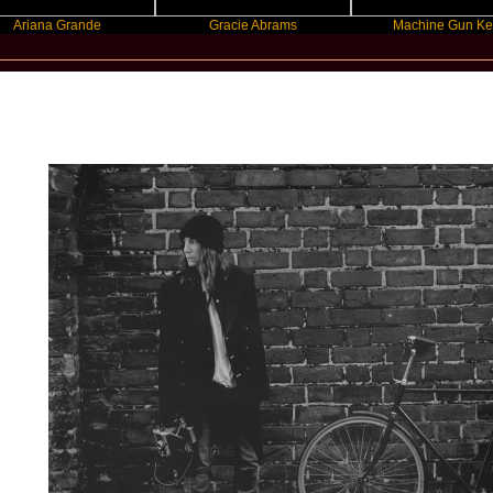
na Grande
Gracie Abrams
Machine Gun Kelly
New Star Statements / Patti Smith