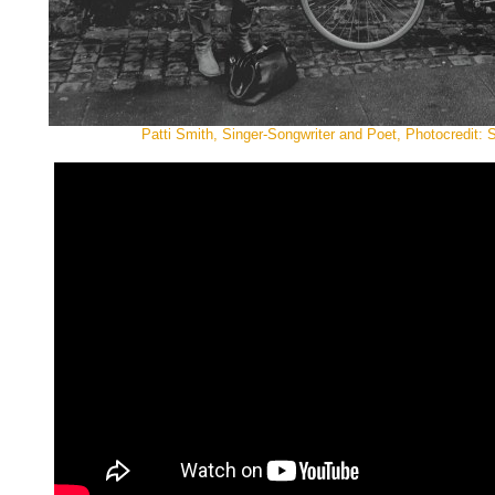
Patti Smith, Singer-Songwriter and Poet, Photocredit: 