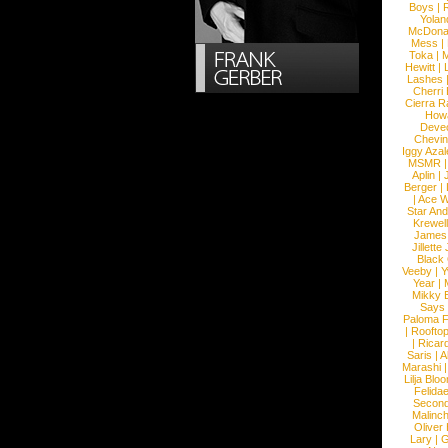
Boys
|
R
Yolan
McDona
Mess
|
Toka
|
M
Hewitt
|
L
Lashes
Cherri
Cierra R
How
Devec
Chevin
Iggy Azal
MSMR
Aplin
|
Berger
|
|
Ace W
Star An
Krewel
James
Jillett
Black
Veeby
|
Y
Year
|
Mikky 
Says
Paloma F
|
Roofto
|
Ricard
Saris
|
A
Marashi
Lilja Blo
Felidae
Second
Malinc
Oliver
Lary
|
G