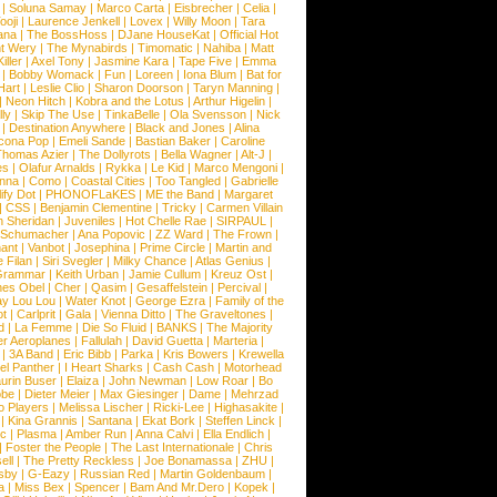
|
Soluna Samay
|
Marco Carta
|
Eisbrecher
|
Celia
|
ooji
|
Laurence Jenkell
|
Lovex
|
Willy Moon
|
Tara
ana
|
The BossHoss
|
DJane HouseKat
|
Official Hot
t Wery
|
The Mynabirds
|
Timomatic
|
Nahiba
|
Matt
iller
|
Axel Tony
|
Jasmine Kara
|
Tape Five
|
Emma
|
Bobby Womack
|
Fun
|
Loreen
|
Iona Blum
|
Bat for
Hart
|
Leslie Clio
|
Sharon Doorson
|
Taryn Manning
|
|
Neon Hitch
|
Kobra and the Lotus
|
Arthur Higelin
|
ly
|
Skip The Use
|
TinkaBelle
|
Ola Svensson
|
Nick
|
Destination Anywhere
|
Black and Jones
|
Alina
cona Pop
|
Emeli Sande
|
Bastian Baker
|
Caroline
Thomas Azier
|
The Dollyrots
|
Bella Wagner
|
Alt-J
|
es
|
Olafur Arnalds
|
Rykka
|
Le Kid
|
Marco Mengoni
|
enna
|
Como
|
Coastal Cities
|
Too Tangled
|
Gabrielle
ify Dot
|
PHONOFLaKES
|
ME the Band
|
Margaret
|
CSS
|
Benjamin Clementine
|
Tricky
|
Carmen Villain
 Sheridan
|
Juveniles
|
Hot Chelle Rae
|
SIRPAUL
|
l Schumacher
|
Ana Popovic
|
ZZ Ward
|
The Frown
|
hant
|
Vanbot
|
Josephina
|
Prime Circle
|
Martin and
 Filan
|
Siri Svegler
|
Milky Chance
|
Atlas Genius
|
Grammar
|
Keith Urban
|
Jamie Cullum
|
Kreuz Ost
|
nes Obel
|
Cher
|
Qasim
|
Gesaffelstein
|
Percival
|
ay Lou Lou
|
Water Knot
|
George Ezra
|
Family of the
ot
|
Carlprit
|
Gala
|
Vienna Ditto
|
The Graveltones
|
d
|
La Femme
|
Die So Fluid
|
BANKS
|
The Majority
r Aeroplanes
|
Fallulah
|
David Guetta
|
Marteria
|
|
3A Band
|
Eric Bibb
|
Parka
|
Kris Bowers
|
Krewella
el Panther
|
I Heart Sharks
|
Cash Cash
|
Motorhead
urin Buser
|
Elaiza
|
John Newman
|
Low Roar
|
Bo
obe
|
Dieter Meier
|
Max Giesinger
|
Dame
|
Mehrzad
o Players
|
Melissa Lischer
|
Ricki-Lee
|
Highasakite
|
|
Kina Grannis
|
Santana
|
Ekat Bork
|
Steffen Linck
|
nc
|
Plasma
|
Amber Run
|
Anna Calvi
|
Ella Endlich
|
|
Foster the People
|
The Last Internationale
|
Chris
ell
|
The Pretty Reckless
|
Joe Bonamassa
|
ZHU
|
sby
|
G-Eazy
|
Russian Red
|
Martin Goldenbaum
|
a
|
Miss Bex
|
Spencer
|
Bam And Mr.Dero
|
Kopek
|