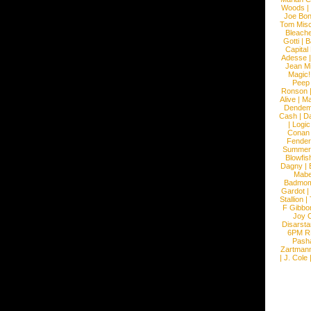
Woods
|
Joe Bo
Tom Mis
Bleach
Gotti
|
B
Capital
Adesse
Jean Mi
Magic!
Peep
Ronson
Alive
|
Ma
Dendem
Cash
|
Da
|
Logic
Conan
Fender
Summer
Blowfis
Dagny
|
Mabe
Badmom
Gardot
|
Stallion
|
F Gibbo
Joy 
Disarsta
6PM 
Pash
Zartman
|
J. Cole