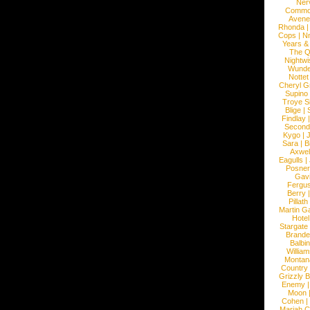
Ner
Commo
Avene
Rhonda
Cops
|
N
Years &
The 
Nightwi
Wunde
Nottet
Cheryl G
Supino
Troye S
Blige
|
Findlay
Second
Kygo
|
J
Sara
|
Bi
Axwel
Eagulls
|
Posner
Gav
Fergu
Berry
Pillath
Martin Ga
Hotel
Stargate
Brande
Balbi
William
Montan
Country
Grizzly 
Enemy
Moon
Cohen
|
Mariah C