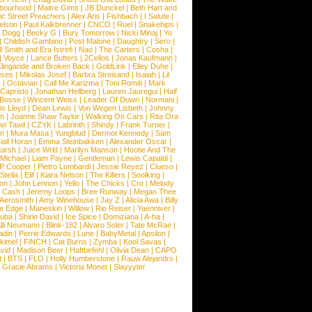
bourhood
|
Maitre Gims
|
JB Dunckel
|
Beth Hart and
c Street Preachers
|
Alex Aris
|
Fishbach
|
I Salute
|
Nelson
|
Paul Kalkbrenner
|
CNCO
|
Ruel
|
Snakehips
|
 Dogg
|
Becky G
|
Bury Tomorrow
|
Nicki Minaj
|
Yo
|
Childish Gambino
|
Post Malone
|
Daughtry
|
Sero
|
 Smith and Era Istrefi
|
Nao
|
The Carters
|
Cosha
|
|
Voyce
|
Lance Butters
|
2Cellos
|
Jonas Kaufmann
|
lingande and Broken Back
|
GoldLink
|
Elley Duhe
|
ses
|
Mikolas Josef
|
Barbra Streisand
|
Isaiah
|
Lil
y
|
Octavian
|
Call Me Karizma
|
Toni Romiti
|
Mark
Capristo
|
Jonathan Hellberg
|
Lauren Jauregui
|
Half
Bosse
|
Wincent Weiss
|
Leader Of Down
|
Normani
|
s Lloyd
|
Dean Lewis
|
Von Wegen Lisbeth
|
Johnny
wn
|
Joanne Shaw Taylor
|
Walking On Cars
|
Rita Ora
el Tawil
|
CZYK
|
Labrinth
|
Shindy
|
Frank Turner
|
en
|
Mura Masa
|
Yungblud
|
Dermot Kennedy
|
Sam
iall Horan
|
Emma Steinbakken
|
Alexander Oscar
|
Marsh
|
Juice Wrld
|
Marilyn Manson
|
Hootie And The
Michael
|
Liam Payne
|
Gentleman
|
Lewis Capaldi
|
P Cooper
|
Pietro Lombardi
|
Jessie Reyez
|
Clueso
|
Stella
|
Elif
|
Kiara Nelson
|
The Killers
|
Soolking
|
on
|
John Lennon
|
Yello
|
The Chicks
|
Cro
|
Melody
 Cash
|
Jeremy Loops
|
Bree Runway
|
Megan Thee
Aerosmith
|
Amy Winehouse
|
Jay Z
|
Alicia Awa
|
Billy
he Edge
|
Maneskin
|
Willow
|
Rio Reiser
|
Yaenniver
|
huba
|
Shirin David
|
Ice Spice
|
Domiziana
|
A-ha
|
lli Neumann
|
Blink-182
|
Alvaro Soler
|
Tate McRae
|
adin
|
Perrie Edwards
|
Lune
|
BabyMetal
|
Apsilon
|
kkimel
|
FiNCH
|
Cat Burns
|
Zymba
|
Kool Savas
|
vid
|
Madison Beer
|
Haftbefehl
|
Olivia Dean
|
CAPO
t
|
BTS
|
FLO
|
Holly Humberstone
|
Rauw Alejandro
|
|
Gracie Abrams
|
Victoria Monet
|
Slayyyter