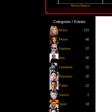
Slayyyer
Benny Blanco
Aria
Categories / Entries
Music
215
Movie
46
Fashion
37
Arts
30
Literature
15
Business
20
Politic
22
Sience
2
Sport
18