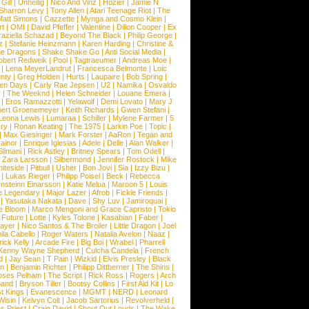
Gill
|
Unheilig
|
Nico And Vinz
|
Hozier
|
Jamie N
Sharron Levy
|
Tony Allen
|
Atari Teenage Riot
|
The
Matt Simons
|
Cazzette
|
Mynga and Cosmo Klein
|
rt
|
OMI
|
David Pfeffer
|
Valentine
|
Dillon Cooper
|
Ex
aziella Schazad
|
Beyond The Black
|
Philip George
|
z
|
Stefanie Heinzmann
|
Karen Harding
|
Christine &
ne Dragons
|
Shake Shake Go
|
Anti Social Media
|
obert Redweik
|
Pool
|
Tagtraeumer
|
Andreas Moe
|
|
Lena MeyerLandrut
|
Francesca Belmonte
|
Loic
nty
|
Greg Holden
|
Hurts
|
Laupaire
|
Bob Spring
|
een Days
|
Carly Rae Jepsen
|
U2
|
Namika
|
Osvaldo
y
|
The Weeknd
|
Helen Schneider
|
Louane Emera
|
|
Eros Ramazzotti
|
Yelawolf
|
Demi Lovato
|
Mary J
bert Groenemeyer
|
Keith Richards
|
Gwen Stefani
|
Leona Lewis
|
Lumaraa
|
Schiller
|
Mylene Farmer
|
5
ry
|
Ronan Keating
|
The 1975
|
Larkin Poe
|
Topic
|
|
Max Giesinger
|
Mark Forster
|
AaRon
|
Tegan and
ainor
|
Enrique Iglesias
|
Adele
|
Delle
|
Alan Walker
|
Slimani
|
Rick Astley
|
Britney Spears
|
Tom Odell
|
|
Zara Larsson
|
Silbermond
|
Jennifer Rostock
|
Mike
iteside
|
Pitbull
|
Usher
|
Bon Jovi
|
Sia
|
Izzy Bizu
|
|
Lukas Rieger
|
Philipp Poisel
|
Beck
|
Rebecca
nsteinn Einarsson
|
Katie Melua
|
Maroon 5
|
Louis
e Legendary
|
Major Lazer
|
Afrob
|
Fickle Friends
|
|
Yasutaka Nakata
|
Dave
|
Shy Luv
|
Jamiroquai
|
e Bloom
|
Marco Mengoni and Grace Capristo
|
Tokio
|
Future
|
Lotte
|
Kyles Tolone
|
Kasabian
|
Faber
|
ayer
|
Nico Santos & The Broiler
|
Little Dragon
|
Joel
la Cabello
|
Roger Waters
|
Natalia Avelon
|
Naaz
|
rick Kelly
|
Arcade Fire
|
Big Boi
|
Wrabel
|
Pharrell
Kenny Wayne Shepherd
|
Culcha Candela
|
French
d
|
Jay Sean
|
T Pain
|
Wizkid
|
Elvis Presley
|
Black
n
|
Benjamin Richter
|
Philipp Dittberner
|
The Shins
|
ses Pelham
|
The Script
|
Rick Ross
|
Rogers
|
Arch
Band
|
Bryson Tiller
|
Bootsy Collins
|
First Aid Kit
|
Lo
t Kings
|
Evanescence
|
MGMT
|
NERD
|
Leonard
Wisin
|
Kelvyn Colt
|
Jacob Sartorius
|
Revolverheld
|
s Priest
|
Craig David
|
Shout Out Louds
|
The Wake