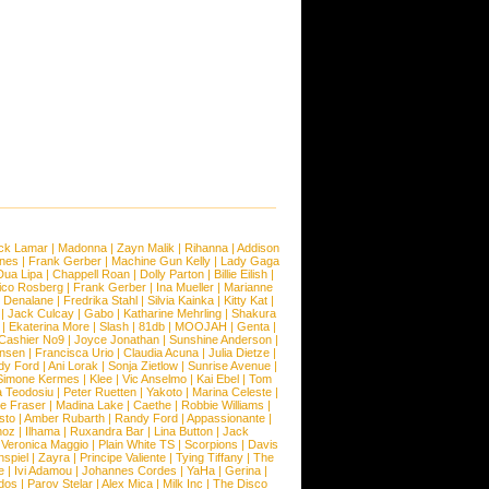
ck Lamar
|
Madonna
|
Zayn Malik
|
Rihanna
|
Addison
ones
|
Frank Gerber
|
Machine Gun Kelly
|
Lady Gaga
Dua Lipa
|
Chappell Roan
|
Dolly Parton
|
Billie Eilish
|
ico Rosberg
|
Frank Gerber
|
Ina Mueller
|
Marianne
 Denalane
|
Fredrika Stahl
|
Silvia Kainka
|
Kitty Kat
|
|
Jack Culcay
|
Gabo
|
Katharine Mehrling
|
Shakura
|
Ekaterina More
|
Slash
|
81db
|
MOOJAH
|
Genta
|
Cashier No9
|
Joyce Jonathan
|
Sunshine Anderson
|
ansen
|
Francisca Urio
|
Claudia Acuna
|
Julia Dietze
|
dy Ford
|
Ani Lorak
|
Sonja Zietlow
|
Sunrise Avenue
|
Simone Kermes
|
Klee
|
Vic Anselmo
|
Kai Ebel
|
Tom
a Teodosiu
|
Peter Ruetten
|
Yakoto
|
Marina Celeste
|
e Fraser
|
Madina Lake
|
Caethe
|
Robbie Williams
|
sto
|
Amber Rubarth
|
Randy Ford
|
Appassionante
|
noz
|
Ilhama
|
Ruxandra Bar
|
Lina Button
|
Jack
|
Veronica Maggio
|
Plain White TS
|
Scorpions
|
Davis
nspiel
|
Zayra
|
Principe Valiente
|
Tying Tiffany
|
The
e
|
Ivi Adamou
|
Johannes Cordes
|
YaHa
|
Gerina
|
dos
|
Parov Stelar
|
Alex Mica
|
Milk Inc
|
The Disco