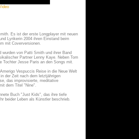
Video
ith. Es ist der erste Longplayer mit neuen
und Lyrikerin 2004 ihren Einstand beim
bum mit Coverversionen.
d wurden von Patti Smith und ihrer Band
usikalischer Partner Lenny Kaye. Neben Tom
re Tochter Jesse Paris an den Songs mit.
e Amerigo Vespuccis Reise in die Neue Welt
 der Zeit nach dem letztjährigen
e, das improvisierte, meditative
it dem Titel "Nine".
nete Buch "Just Kids", das ihre tiefe
r beider Leben als Künstler beschrieb.