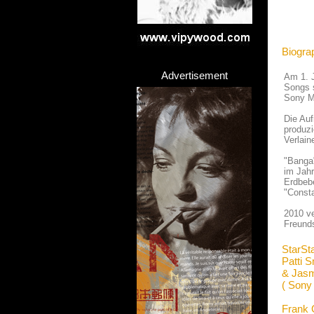
Biograp
Advertisement
Am 1. J
Songs s
Sony Mu
Die Auf
produzi
Verlain
"Banga"
im Jahr
Erdbebe
"Consta
2010 ve
Freunds
StarSt
Patti S
& Jasm
( Sony
Frank 