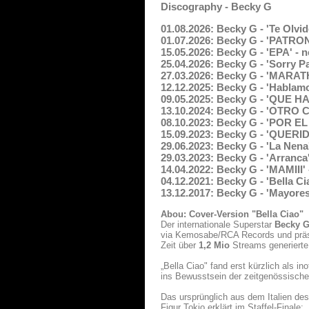
Discography - Becky G
01.08.2026: Becky G - 'Te Olvi
01.07.2026: Becky G - 'PATRON
15.05.2026: Becky G - 'EPA' - 
25.04.2026: Becky G - 'Sorry P
27.03.2026: Becky G - 'MARATH
12.12.2025: Becky G - 'Hablam
09.05.2025: Becky G - 'QUE HA
13.10.2024: Becky G - 'OTRO 
08.10.2023: Becky G - 'POR E
15.09.2023: Becky G - 'QUERI
29.06.2023: Becky G - 'La Nena
29.03.2023: Becky G - 'Arranca
14.04.2022: Becky G - 'MAMIII
04.12.2021: Becky G - 'Bella C
13.12.2017: Becky G - 'Mayore
Abou: Cover-Version "Bella Ciao"
Der internationale Superstar
Becky 
via Kemosabe/RCA Records und präsen
Zeit über
1,2 Mio
Streams generierte
„Bella Ciao" fand erst kürzlich als i
ins Bewusstsein der zeitgenössische
Das ursprünglich aus dem Italien des
Figur Tokio erklärt im Staffel-Final