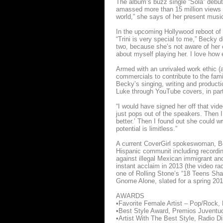
The album’s buzz single “Sola” debut
amassed more than 15 million views o
world,” she says of her present music
In the upcoming Hollywood reboot of
“Trini is very special to me,” Becky 
two, because she’s not aware of her o
about myself playing her. I love how
Armed with an unrivaled work ethic (a
commercials to contribute to the fam
Becky’s singing, writing and product
Luke through YouTube covers, in part
“I would have signed her off that vid
just pops out of the speakers. Then I
better.’ Then I found out she could wr
potential is limitless.”
A current CoverGirl spokeswoman, Bec
Hispanic communit including recordi
against illegal Mexican immigrant an
instant acclaim in 2013 (the video r
one of Rolling Stone’s “18 Teens Sha
Gnome Alone, slated for a spring 201
AWARDS
•Favorite Female Artist – Pop/Rock,
•Best Style Award, Premios Juventud
•Artist With The Best Style, Radio 