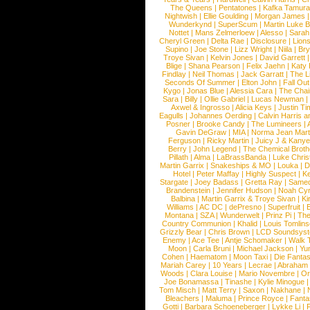
The Queens
|
Pentatones
|
Kafka Tamura
Nightwish
|
Ellie Goulding
|
Morgan James
Wunderkynd
|
SuperScum
|
Martin Luke 
Nottet
|
Mans Zelmerloew
|
Alesso
|
Sarah
Cheryl Green
|
Delta Rae
|
Disclosure
|
Lion
Supino
|
Joe Stone
|
Lizz Wright
|
Niila
|
Br
Troye Sivan
|
Kelvin Jones
|
David Garrett
Blige
|
Shana Pearson
|
Felix Jaehn
|
Katy 
Findlay
|
Neil Thomas
|
Jack Garratt
|
The L
Seconds Of Summer
|
Elton John
|
Fall Ou
Kygo
|
Jonas Blue
|
Alessia Cara
|
The Cha
Sara
|
Billy
|
Ollie Gabriel
|
Lucas Newman
Axwel & Ingrosso
|
Alicia Keys
|
Justin Ti
Eagulls
|
Johannes Oerding
|
Calvin Harris 
Posner
|
Brooke Candy
|
The Lumineers
|
Gavin DeGraw
|
MIA
|
Norma Jean Mart
Ferguson
|
Ricky Martin
|
Juicy J & Kany
Berry
|
John Legend
|
The Chemical Broth
Pillath
|
Alma
|
LaBrassBanda
|
Luke Chris
Martin Garrix
|
Snakeships & MO
|
Louka
|
D
Hotel
|
Peter Maffay
|
Highly Suspect
|
K
Stargate
|
Joey Badass
|
Gretta Ray
|
Samed
Brandenstein
|
Jennifer Hudson
|
Noah Cy
Balbina
|
Martin Garrix & Troye Sivan
|
Ki
Williams
|
AC DC
|
dePresno
|
Superfruit
|
Montana
|
SZA
|
Wunderwelt
|
Prinz Pi
|
The
Country Communion
|
Khalid
|
Louis Tomlin
Grizzly Bear
|
Chris Brown
|
LCD Soundsys
Enemy
|
Ace Tee
|
Antje Schomaker
|
Walk 
Moon
|
Carla Bruni
|
Michael Jackson
|
Yu
Cohen
|
Haematom
|
Moon Taxi
|
Die Fantas
Mariah Carey
|
10 Years
|
Lecrae
|
Abraham
Woods
|
Clara Louise
|
Mario Novembre
|
Or
Joe Bonamassa
|
Tinashe
|
Kylie Minogue
Tom Misch
|
Matt Terry
|
Saxon
|
Nakhane
|
Bleachers
|
Maluma
|
Prince Royce
|
Fanta
Gotti
|
Barbara Schoeneberger
|
Lykke Li
|