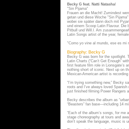
Becky G feat. Natti Natasha
!
"Sin Pijama"
Frauen an die Macht! Zumindest wen
getan und diese Woche "Sin Pijama" v
wobei sie später dann doch mit Pyja
und einem Scoop Latin Flavour. Die 
Pitbull und Will.l. Am zusammengearb
Latin Songs artist of the year, femal
"Como yo vine al mundo, ese es mi 
Biography: Becky G
Becky G was born for the spotlight. 
Latin Charts (“Can’t Get Enough” with
first feature film role in Lionsgate’
nothing short of iconic. Next up on 
Mexican-American artist is recording 
“I’m trying something new,” Becky say
roots and I’ve always loved Spanish m
just finished filming Power Rangers a
Becky describes the album as “urban 
“Beasters” fan base—including 14 mil
“Each of the album’s songs, for me as 
stage choreography at tours and awar
don’t speak the language, music is u