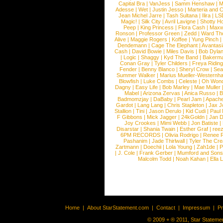
Capital Bra
|
VanJess
|
Samm Henshaw
|
M
Adesse
|
Wet
|
Justin Jesso
|
Marteria and 
Jean Michel Jarre
|
Tash Sultana
|
Ilira
|
LS
Magic!
|
Silk City
|
Avril Lavigne
|
Shotty H
Peep
|
King Princess
|
Flora Cash
|
Maxw
Ronson
|
Professor Green
|
Zedd
|
Ward T
Alive
|
Maggie Rogers
|
Koffee
|
Yung Pinch
Dendemann
|
Cage The Elephant
|
Avantas
Cash
|
David Bowie
|
Miles Davis
|
Bob Dyla
|
Logic
|
Shaggy
|
Kyd The Band
|
Bakerm
Conan Gray
|
Tyler Childers
|
Freya Ridin
Fender
|
Benny Blanco
|
Sheryl Crow
|
Sea
Summer Walker
|
Marius Mueller-Westernh
Blowfish
|
Luke Combs
|
Celeste
|
Oh Won
Dagny
|
Easy Life
|
Bob Marley
|
Mae Muller
Mabel
|
Arizona Zervas
|
Anica Russo
|
B
Badmomzjay
|
DaBaby
|
Pearl Jam
|
Apach
Gardot
|
Lang Lang
|
Chris Stapleton
|
Jax J
Stallion
|
Tini
|
Jason Derulo
|
Kid Cudi
|
Paul
F Gibbons
|
Mick Jagger
|
24kGoldn
|
Jan D
Joy Crookes
|
Mimi Webb
|
Jon Batiste
|
Disarstar
|
Shania Twain
|
Esther Graf
|
ree
6PM RECORDS
|
Olivia Rodrigo
|
Renee 
Pashanim
|
Jade Thirlwall
|
Tyler The Cre
Zartmann
|
Doechii
|
Lola Young
|
Zah1de
|
P
|
J. Cole
|
Frank Gerber
|
Mumford and Sons
Malcolm Todd
|
Noah Kahan
|
Ella 
Home
|
About StarStatement.com
|
Contact
|
Impressum
|
P
© 2009 + ® 2011, Star Statemen