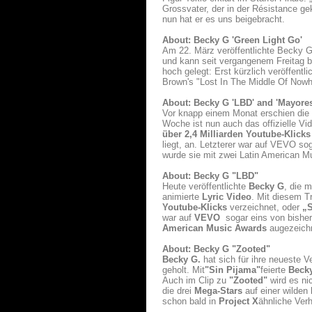
Grossvater, der in der Résistance ge
nun hat er es uns beigebracht.
About: Becky G 'Green Light Go'
Am 22. März veröffentlichte Becky G 
und kann seit vergangenem Freitag b
hoch gelegt: Erst kürzlich veröffent
Brown's "Lost In The Middle Of Now
About: Becky G 'LBD' and 'Mayores
Vor knapp einem Monat erschien die n
Woche ist nun auch das offizielle Vid
über 2,4 Milliarden Youtube-Klicks
liegt, an. Letzterer war auf VEVO so
wurde sie mit zwei Latin American M
About: Becky G "LBD"
Heute veröffentlichte
Becky G
, die m
animierte
Lyric Video
. Mit diesem T
Youtube-Klicks
verzeichnet, oder
„
war auf
VEVO
sogar eins von bisher 
American Music Awards
augezeichn
About: Becky G "Zooted"
Becky G.
hat sich für ihre neueste V
geholt. Mit
"Sin Pijama"
feierte
Beck
Auch im Clip zu
"Zooted"
wird es ni
die drei
Mega-Stars
auf einer wilden
schon bald in
Project X
ähnliche Ver