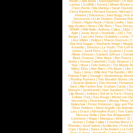
Hewitt
|
Little Boots
|
Katzenjammer
|
Of Mon
Lashes
|
Graffiti6
|
Gerard
|
Miriam Bryant
|
Cherri Bomb
|
Mia Martina
|
Sarah Hackett
Cierra Ramirez
|
Richard Durand
|
Michael C
Howard
|
Dolcenera
|
Jake Bugg
|
Kris 
Devecerski
|
A Life Divided
|
Ramona Rots
Chevin
|
Ntjam Rosie
|
Flavia Coelho
|
San
Iggy Azalea
|
Nena
|
Olly Murs
|
Toya DeLaz
MSMR
|
Wild Belle
|
Anthony Callea
|
Zibbz
Aplin
|
Jonas Myrin
|
Youthkills
|
ZAZ
|
The 
Berger
|
Last Like Deep
|
Kodaline
|
Lorde
|
|
Ace Wilder
|
Eklipse
|
Sharon Doorson
|
C
Star And Dagger
|
Stephanie Neigel
|
Megal
Krewella
|
Johnossi
|
Le Youth
|
The Civil 
James
|
Jarell Perry
|
Ivy Quainoo
|
Crysta
Jillette Johnson
|
Garland Jeffreys
|
Gerald
Black Onassis
|
Wes Mack
|
Ben Pearce
Veeby
|
Yvonne Catterfeld
|
Cody Simpson
|
Year
|
Muse
|
Fefe Dobson
|
The Bloody N
Mikky Ekko
|
Aloe Blacc
|
Flo Bauer
|
Like
Says
|
Jenix
|
Wille And The Bandits
|
MO
Paloma Faith
|
Oonagh
|
Vandenbergs Moon
|
Rooftop Runners
|
Two Wooden Stones
|
A
|
Ricardo Bielecki
|
Otto Normal
|
Pentatoni
Saris
|
Alle Farben feat. Graham Candy
|
Do
Marashi
|
Synthkartell
|
Ham Sandwich
|
Fio
Lilja Bloom
|
Indiana
|
Sofi de la Torre
|
Georg
Felidae Trick
|
Eau Rouge
|
Michel van Dy
Secondcity
|
Eisenhauer
|
Woody Pitney
|
A
Malinchak
|
Porter Robinson
|
Iggy and Th
Oliver Heldens
|
Steve Angello
|
As Animal
Lary
|
Grace
|
Adrenaline Rush
|
Tom Gaeb
Nervous Nellie
|
Dee Dee Bridgewater
|
Commons
|
Vegas
|
Maraaya
|
Wretch 32
Avener
|
Colbie Caillat
|
Conchita Wurst
|
Rhonda
|
Josef Salvat
|
Acollective
|
From Ki
Cops
|
Nneka
|
Swiss & Die Andern
|
La Conf
Years & Years
|
Hardwell
|
Calvin Harris
|
Ch