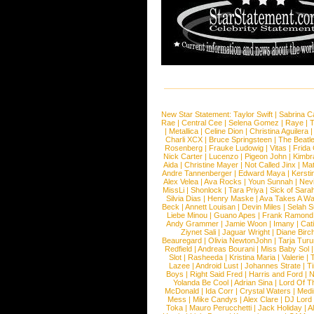
New Star Statement:
Taylor Swift
|
Sabrina C
Rae
|
Central Cee
|
Selena Gomez
|
Raye
|
T
|
Metallica
|
Celine Dion
|
Christina Aguilera
Charli XCX
|
Bruce Springsteen
|
The Beatl
Rosenberg
|
Frauke Ludowig
|
Vitas
|
Frida
Nick Carter
|
Lucenzo
|
Pigeon John
|
Kimbr
Aida
|
Christine Mayer
|
Not Called Jinx
|
Ma
Andre Tannenberger
|
Edward Maya
|
Kersti
Alex Velea
|
Ava Rocks
|
Youn Sunnah
|
Nev
MissLi
|
Shonlock
|
Tara Priya
|
Sick of Sara
Silvia Dias
|
Henry Maske
|
Ava Takes A Wa
Beck
|
Annett Louisan
|
Devin Miles
|
Selah 
Liebe Minou
|
Guano Apes
|
Frank Ramond
Andy Grammer
|
Jamie Woon
|
Imany
|
Cat
Ziynet Sali
|
Jaguar Wright
|
Diane Birc
Beauregard
|
Olivia NewtonJohn
|
Tarja Tur
Redfield
|
Andreas Bourani
|
Miss Baby Sol
Slot
|
Rasheeda
|
Kristina Maria
|
Valerie
|
Lazee
|
Android Lust
|
Johannes Strate
|
T
Boys
|
Right Said Fred
|
Harris and Ford
|
N
Yolanda Be Cool
|
Adrian Sina
|
Lord Of T
McDonald
|
Ida Corr
|
Crystal Waters
|
Medi
Mess
|
Mike Candys
|
Alex Clare
|
DJ Lord
Toka
|
Mauro Perucchetti
|
Jack Holiday
|
A