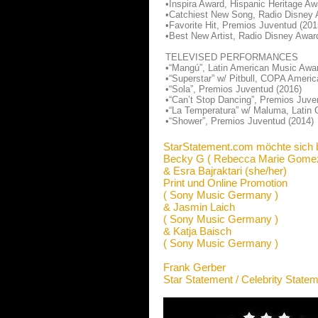
•Inspira Award, Hispanic Heritage Aw
•Catchiest New Song, Radio Disney 
•Favorite Hit, Premios Juventud (201
•Best New Artist, Radio Disney Awar
TELEVISED PERFORMANCES
•“Mangú”, Latin American Music Awa
•“Superstar” w/ Pitbull, COPA Americ
•“Sola”, Premios Juventud (2016)
•“Can’t Stop Dancing”, Premios Juve
•“La Temperatura” w/ Maluma, Lati
•“Shower”, Premios Juventud (2014)
StarStatement.com möchte sich 
Becky G ( Rebecca Marie Gomez
& Esra Bajraktari (she/her)
Print und Online Promotion
( Sony Music Germany )
& Jasmin Laich
( Sony Music Germany )
& Katja Baisch
( Sony Music Germany )
Frank Gerber
Star Statement / Celebrity State